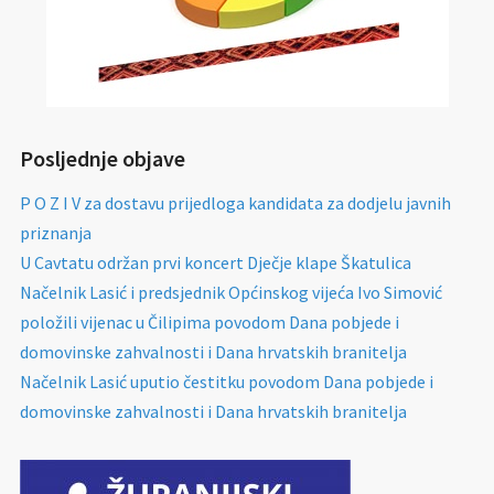
Posljednje objave
P O Z I V za dostavu prijedloga kandidata za dodjelu javnih
priznanja
U Cavtatu održan prvi koncert Dječje klape Škatulica
Načelnik Lasić i predsjednik Općinskog vijeća Ivo Simović
položili vijenac u Čilipima povodom Dana pobjede i
domovinske zahvalnosti i Dana hrvatskih branitelja
Načelnik Lasić uputio čestitku povodom Dana pobjede i
domovinske zahvalnosti i Dana hrvatskih branitelja