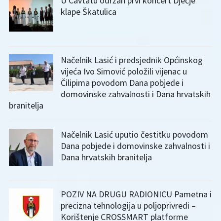
U Cavtatu održan prvi koncert Dječje
klape Škatulica
Načelnik Lasić i predsjednik Općinskog
vijeća Ivo Simović položili vijenac u
Čilipima povodom Dana pobjede i
domovinske zahvalnosti i Dana hrvatskih
branitelja
Načelnik Lasić uputio čestitku povodom
Dana pobjede i domovinske zahvalnosti i
Dana hrvatskih branitelja
POZIV NA DRUGU RADIONICU Pametna i
precizna tehnologija u poljoprivredi –
Korištenje CROSSMART platforme