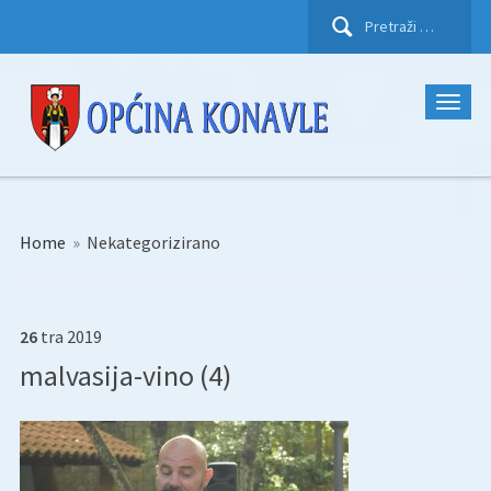
Pretraži:
Home
»
Nekategorizirano
26
tra
2019
malvasija-vino (4)