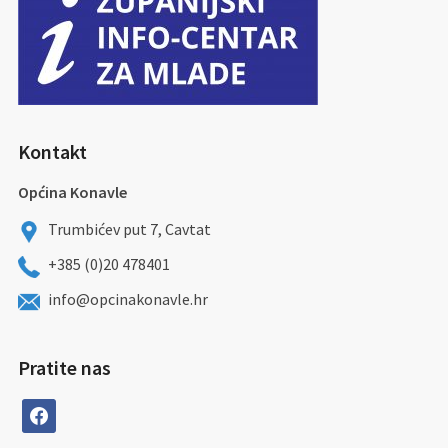
Kontakt
Općina Konavle
Trumbićev put 7, Cavtat
+385 (0)20 478401
info@opcinakonavle.hr
Pratite nas
facebook