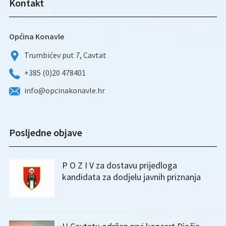
Kontakt
Općina Konavle
Trumbićev put 7, Cavtat
+385 (0)20 478401
info@opcinakonavle.hr
Posljedne objave
P O Z I V za dostavu prijedloga
kandidata za dodjelu javnih priznanja