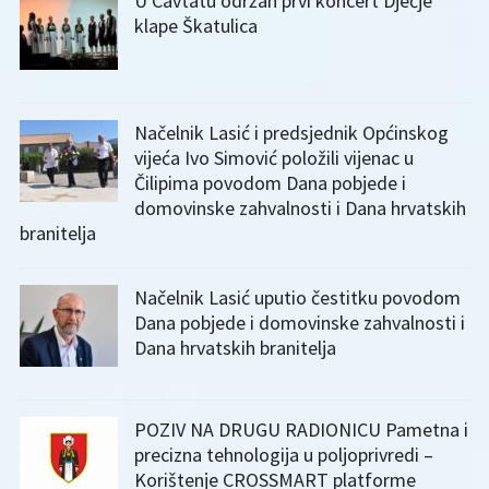
U Cavtatu održan prvi koncert Dječje
klape Škatulica
Načelnik Lasić i predsjednik Općinskog
vijeća Ivo Simović položili vijenac u
Čilipima povodom Dana pobjede i
domovinske zahvalnosti i Dana hrvatskih
branitelja
Načelnik Lasić uputio čestitku povodom
Dana pobjede i domovinske zahvalnosti i
Dana hrvatskih branitelja
POZIV NA DRUGU RADIONICU Pametna i
precizna tehnologija u poljoprivredi –
Korištenje CROSSMART platforme