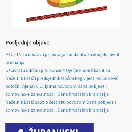
Posljednje objave
P O Z I V za dostavu prijedloga kandidata za dodjelu javnih
priznanja
U Cavtatu održan prvi koncert Dječje klape Škatulica
Načelnik Lasić i predsjednik Općinskog vijeća Ivo Simović
položili vijenac u Čilipima povodom Dana pobjede i
domovinske zahvalnosti i Dana hrvatskih branitelja
Načelnik Lasić uputio čestitku povodom Dana pobjede i
domovinske zahvalnosti i Dana hrvatskih branitelja