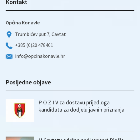
Kontakt
Općina Konavle
Trumbićev put 7, Cavtat
+385 (0)20 478401
info@opcinakonavle.hr
Posljedne objave
P O Z I V za dostavu prijedloga
kandidata za dodjelu javnih priznanja