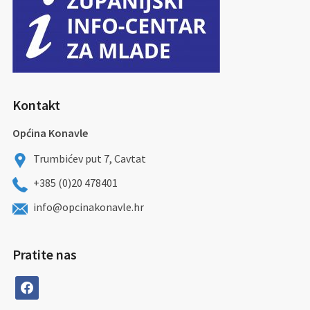
Kontakt
Općina Konavle
Trumbićev put 7, Cavtat
+385 (0)20 478401
info@opcinakonavle.hr
Pratite nas
facebook