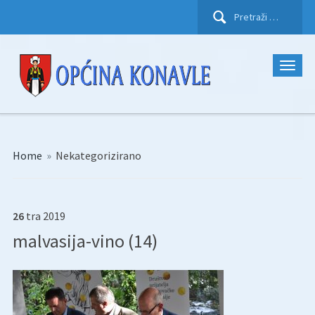
Pretraži:
Home
»
Nekategorizirano
26
tra
2019
malvasija-vino (14)