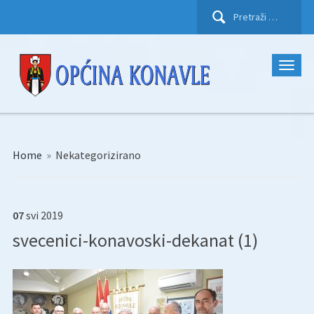
Pretraži:
Home
»
Nekategorizirano
07
svi
2019
svecenici-konavoski-dekanat (1)