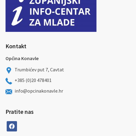
Kontakt
Općina Konavle
Trumbićev put 7, Cavtat
+385 (0)20 478401
info@opcinakonavle.hr
Pratite nas
facebook