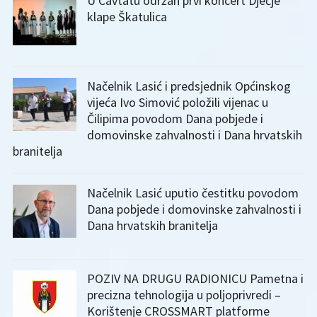
U Cavtatu održan prvi koncert Dječje
klape Škatulica
Načelnik Lasić i predsjednik Općinskog
vijeća Ivo Simović položili vijenac u
Čilipima povodom Dana pobjede i
domovinske zahvalnosti i Dana hrvatskih
branitelja
Načelnik Lasić uputio čestitku povodom
Dana pobjede i domovinske zahvalnosti i
Dana hrvatskih branitelja
POZIV NA DRUGU RADIONICU Pametna i
precizna tehnologija u poljoprivredi –
Korištenje CROSSMART platforme