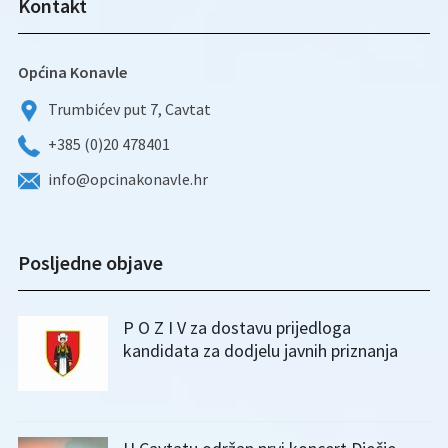
Kontakt
Općina Konavle
Trumbićev put 7, Cavtat
+385 (0)20 478401
info@opcinakonavle.hr
Posljedne objave
P O Z I V za dostavu prijedloga
kandidata za dodjelu javnih priznanja