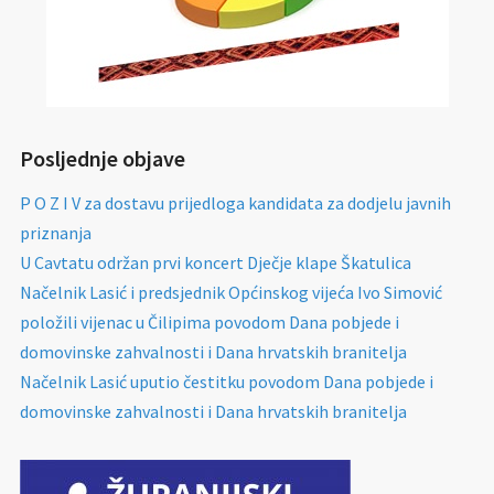
Posljednje objave
P O Z I V za dostavu prijedloga kandidata za dodjelu javnih
priznanja
U Cavtatu održan prvi koncert Dječje klape Škatulica
Načelnik Lasić i predsjednik Općinskog vijeća Ivo Simović
položili vijenac u Čilipima povodom Dana pobjede i
domovinske zahvalnosti i Dana hrvatskih branitelja
Načelnik Lasić uputio čestitku povodom Dana pobjede i
domovinske zahvalnosti i Dana hrvatskih branitelja