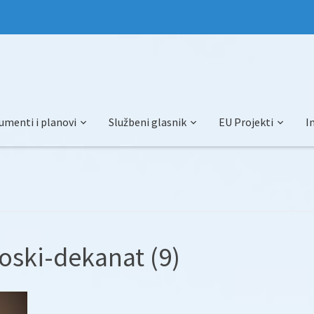
umenti i planovi
Službeni glasnik
EU Projekti
I
oski-dekanat (9)