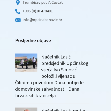
Trumbićev put 7, Cavtat
+385 (0)20 478401
info@opcinakonavle.hr
Posljedne objave
Načelnik Lasić i
predsjednik Općinskog
vijeća Ivo Simović
položili vijenac u
Čilipima povodom Dana pobjede i
domovinske zahvalnosti i Dana
hrvatskih branitelja
Načelnik Lasić uputio