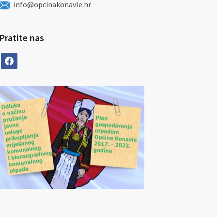
info@opcinakonavle.hr
Pratite nas
facebook