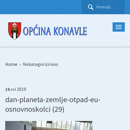
Pretraži:
Home
»
Nekategorizirano
16
svi
2019
dan-planeta-zemlje-otpad-eu-
osnovnoskolci (29)