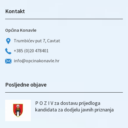
Kontakt
Općina Konavle
Trumbićev put 7, Cavtat
+385 (0)20 478401
info@opcinakonavle.hr
Posljedne objave
P O Z I V za dostavu prijedloga
kandidata za dodjelu javnih priznanja