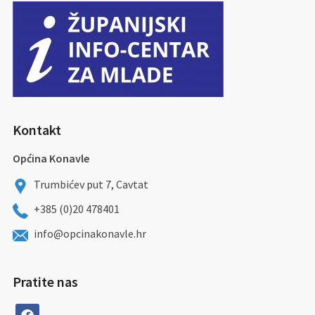
Kontakt
Općina Konavle
Trumbićev put 7, Cavtat
+385 (0)20 478401
info@opcinakonavle.hr
Pratite nas
facebook