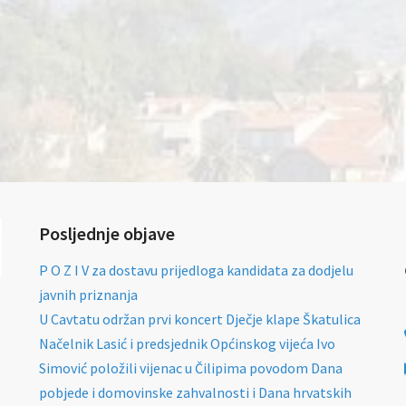
Posljednje objave
P O Z I V za dostavu prijedloga kandidata za dodjelu
javnih priznanja
U Cavtatu održan prvi koncert Dječje klape Škatulica
Načelnik Lasić i predsjednik Općinskog vijeća Ivo
Simović položili vijenac u Čilipima povodom Dana
pobjede i domovinske zahvalnosti i Dana hrvatskih