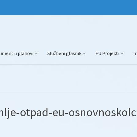
umenti i planovi
Službeni glasnik
EU Projekti
I
mlje-otpad-eu-osnovnoskolc