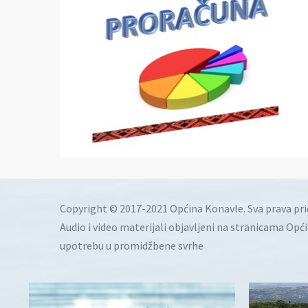
Copyright © 2017-2021 Općina Konavle. Sva prava pr
Audio i video materijali objavljeni na stranicama Opć
upotrebu u promidžbene svrhe