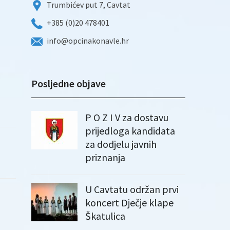
Trumbićev put 7, Cavtat
+385 (0)20 478401
info@opcinakonavle.hr
Posljedne objave
P O Z I V za dostavu
prijedloga kandidata
za dodjelu javnih
priznanja
U Cavtatu održan prvi
koncert Dječje klape
Škatulica