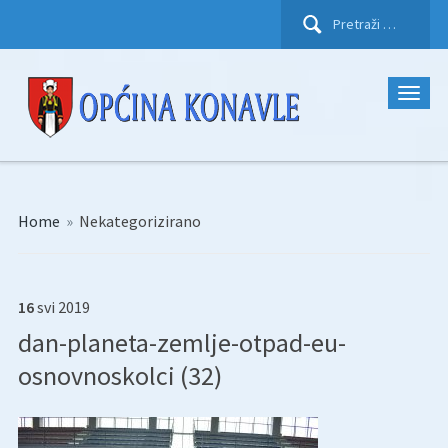
Pretraži:
Home
»
Nekategorizirano
16
svi
2019
dan-planeta-zemlje-otpad-eu-
osnovnoskolci (32)