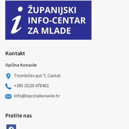
Kontakt
Općina Konavle
Trumbićev put 7, Cavtat
+385 (0)20 478401
info@opcinakonavle.hr
Pratite nas
facebook