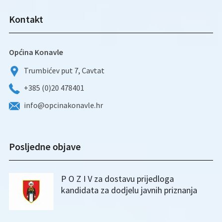
Kontakt
Općina Konavle
Trumbićev put 7, Cavtat
+385 (0)20 478401
info@opcinakonavle.hr
Posljedne objave
P O Z I V za dostavu prijedloga
kandidata za dodjelu javnih priznanja