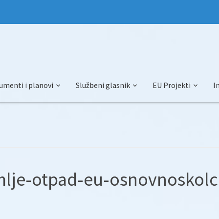
umenti i planovi
Službeni glasnik
EU Projekti
I
mlje-otpad-eu-osnovnoskolc