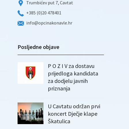
Trumbićev put 7, Cavtat
+385 (0)20 478401
info@opcinakonavle.hr
Posljedne objave
P O Z I V za dostavu
prijedloga kandidata
za dodjelu javnih
priznanja
U Cavtatu održan prvi
koncert Dječje klape
Škatulica