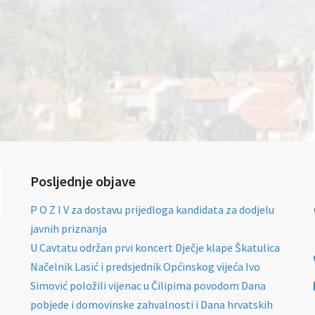
Posljednje objave
P O Z I V za dostavu prijedloga kandidata za dodjelu
javnih priznanja
U Cavtatu održan prvi koncert Dječje klape Škatulica
Načelnik Lasić i predsjednik Općinskog vijeća Ivo
Simović položili vijenac u Čilipima povodom Dana
pobjede i domovinske zahvalnosti i Dana hrvatskih