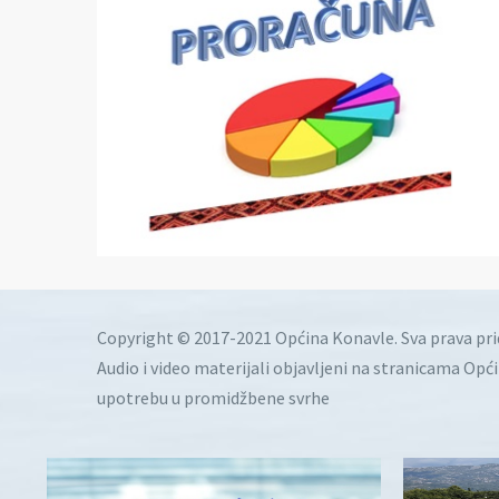
Copyright © 2017-2021 Općina Konavle. Sva prava pr
Audio i video materijali objavljeni na stranicama Opć
upotrebu u promidžbene svrhe