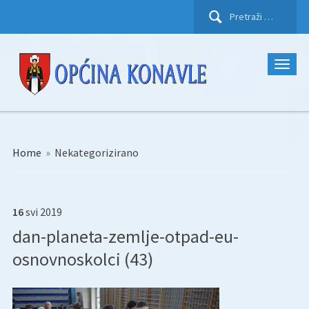
Pretraži:
Home
»
Nekategorizirano
16
svi
2019
dan-planeta-zemlje-otpad-eu-
osnovnoskolci (43)