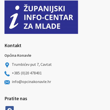
Kontakt
Općina Konavle
Trumbićev put 7, Cavtat
+385 (0)20 478401
info@opcinakonavle.hr
Pratite nas
facebook