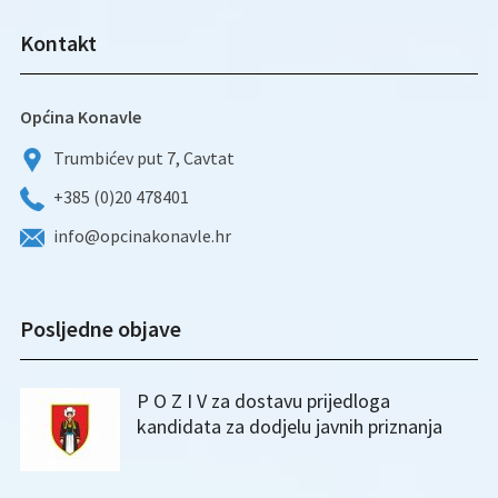
Kontakt
Općina Konavle
Trumbićev put 7, Cavtat
+385 (0)20 478401
info@opcinakonavle.hr
Posljedne objave
P O Z I V za dostavu prijedloga
kandidata za dodjelu javnih priznanja