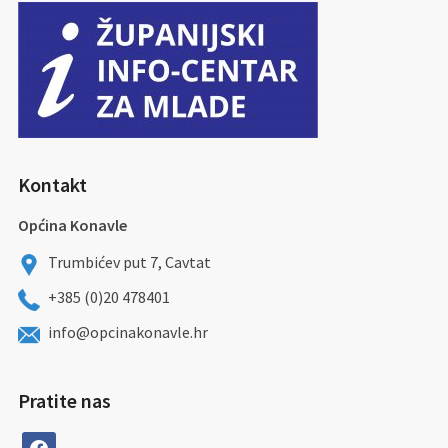
Kontakt
Općina Konavle
Trumbićev put 7, Cavtat
+385 (0)20 478401
info@opcinakonavle.hr
Pratite nas
facebook