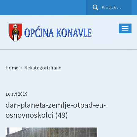
Pretraži:
Home
»
Nekategorizirano
16
svi
2019
dan-planeta-zemlje-otpad-eu-
osnovnoskolci (49)