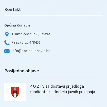
Kontakt
Općina Konavle
Trumbićev put 7, Cavtat
+385 (0)20 478401
info@opcinakonavle.hr
Posljedne objave
P O Z I V za dostavu prijedloga
kandidata za dodjelu javnih priznanja