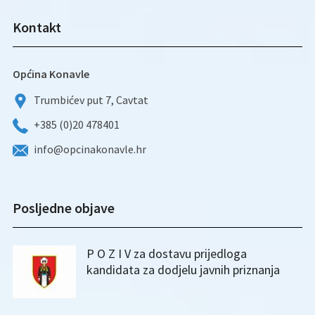
Kontakt
Općina Konavle
Trumbićev put 7, Cavtat
+385 (0)20 478401
info@opcinakonavle.hr
Posljedne objave
P O Z I V za dostavu prijedloga
kandidata za dodjelu javnih priznanja