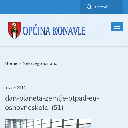
Pretraži:
Home
»
Nekategorizirano
16
svi
2019
dan-planeta-zemlje-otpad-eu-
osnovnoskolci (51)