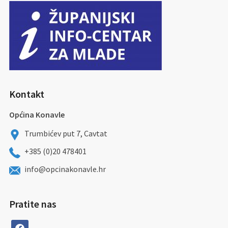
Kontakt
Općina Konavle
Trumbićev put 7, Cavtat
+385 (0)20 478401
info@opcinakonavle.hr
Pratite nas
facebook