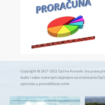
Copyright © 2017-2021 Općina Konavle. Sva prava pr
Audio i video materijali objavljeni na stranicama Opć
upotrebu u promidžbene svrhe