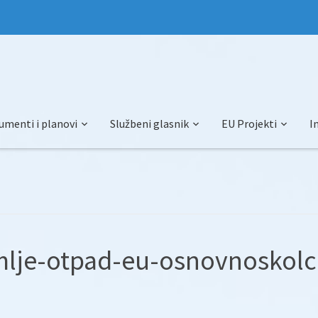
umenti i planovi
Službeni glasnik
EU Projekti
I
mlje-otpad-eu-osnovnoskolc