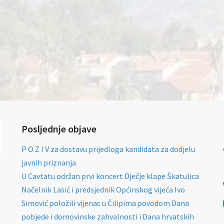
Posljednje objave
P O Z I V za dostavu prijedloga kandidata za dodjelu
javnih priznanja
U Cavtatu održan prvi koncert Dječje klape Škatulica
Načelnik Lasić i predsjednik Općinskog vijeća Ivo
Simović položili vijenac u Čilipima povodom Dana
pobjede i domovinske zahvalnosti i Dana hrvatskih