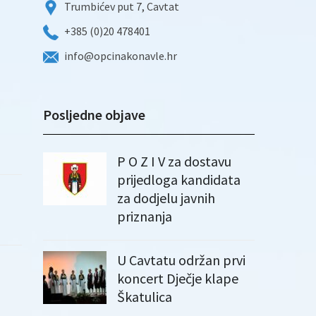
Trumbićev put 7, Cavtat
+385 (0)20 478401
info@opcinakonavle.hr
Posljedne objave
P O Z I V za dostavu
prijedloga kandidata
za dodjelu javnih
priznanja
U Cavtatu održan prvi
koncert Dječje klape
Škatulica