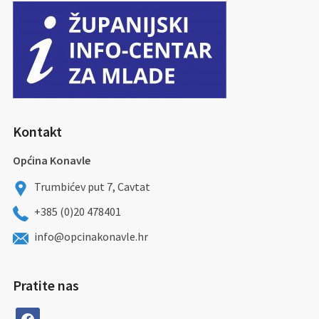
Kontakt
Općina Konavle
Trumbićev put 7, Cavtat
+385 (0)20 478401
info@opcinakonavle.hr
Pratite nas
facebook