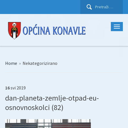
Pretraži:
Home
»
Nekategorizirano
16
svi
2019
dan-planeta-zemlje-otpad-eu-
osnovnoskolci (82)