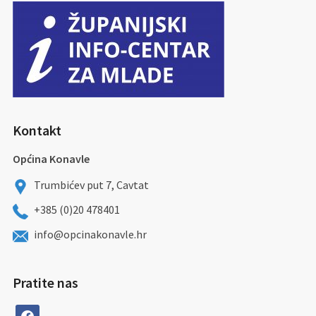
Kontakt
Općina Konavle
Trumbićev put 7, Cavtat
+385 (0)20 478401
info@opcinakonavle.hr
Pratite nas
facebook