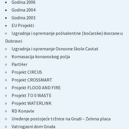
Godina 2006
Godina 2004
Godina 2003
EU Projekti
Izgradnja i opremanje polivalentne (boćarske) dvorane u
Dubravci
Izgradnja i opremanje Osnovne škole Cavtat
Komasacija konavoskog polja
PartHer
Projekt CIRCUS
Projekt CROSSMART
Projekt FLOOD AND FIRE
Projekt TO 0 WASTE
Projekt WATERLINK
RD Konavle
Uređenje postojeće tržnice na Grudi – Zelena placa
Vatrogasni dom Gruda