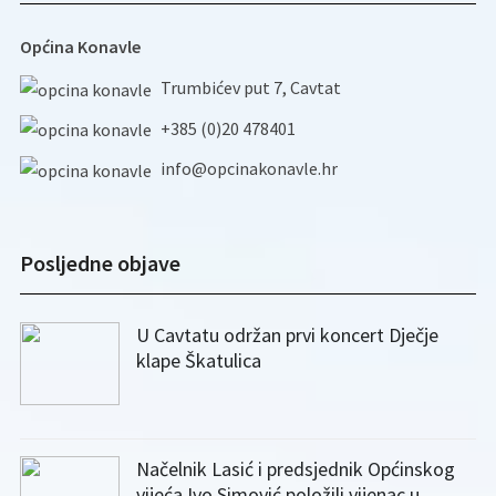
Općina Konavle
Trumbićev put 7, Cavtat
+385 (0)20 478401
info@opcinakonavle.hr
Posljedne objave
U Cavtatu održan prvi koncert Dječje
klape Škatulica
Načelnik Lasić i predsjednik Općinskog
vijeća Ivo Simović položili vijenac u