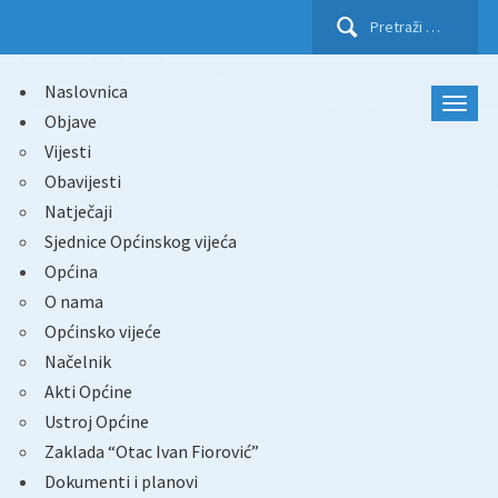
Pretraži:
Naslovnica
Objave
Vijesti
Obavijesti
Natječaji
Sjednice Općinskog vijeća
Općina
O nama
Općinsko vijeće
Načelnik
Akti Općine
Ustroj Općine
Zaklada “Otac Ivan Fiorović”
Dokumenti i planovi