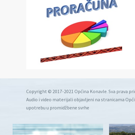
Copyright © 2017-2021 Općina Konavle. Sva prava pr
Audio i video materijali objavljeni na stranicama Opć
upotrebu u promidžbene svrhe