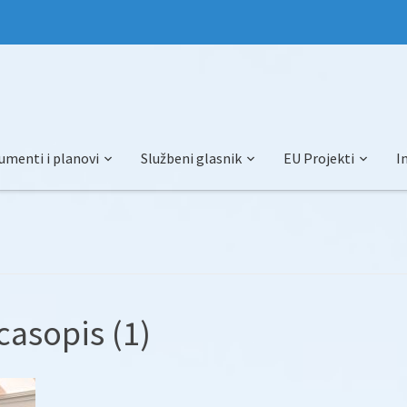
umenti i planovi
Službeni glasnik
EU Projekti
I
casopis (1)