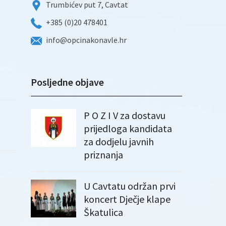
Trumbićev put 7, Cavtat
+385 (0)20 478401
info@opcinakonavle.hr
Posljedne objave
P O Z I V za dostavu
prijedloga kandidata
za dodjelu javnih
priznanja
U Cavtatu održan prvi
koncert Dječje klape
Škatulica