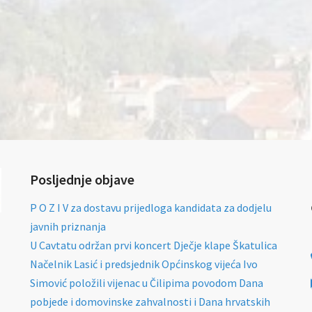
Posljednje objave
P O Z I V za dostavu prijedloga kandidata za dodjelu
javnih priznanja
U Cavtatu održan prvi koncert Dječje klape Škatulica
Načelnik Lasić i predsjednik Općinskog vijeća Ivo
Simović položili vijenac u Čilipima povodom Dana
pobjede i domovinske zahvalnosti i Dana hrvatskih