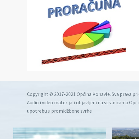
Copyright © 2017-2021 Općina Konavle. Sva prava pr
Audio i video materijali objavljeni na stranicama Opć
upotrebu u promidžbene svrhe