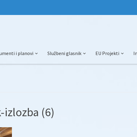
umenti i planovi
Službeni glasnik
EU Projekti
I
izlozba (6)