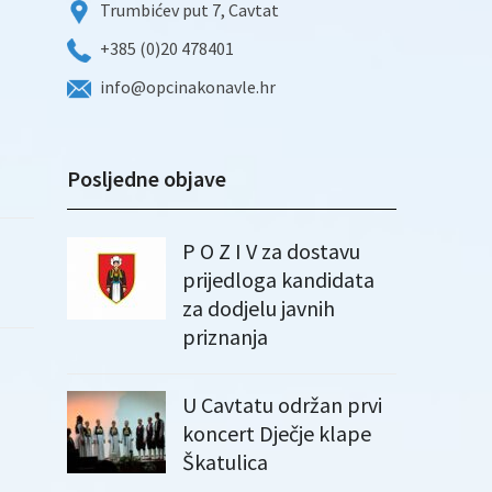
Trumbićev put 7, Cavtat
+385 (0)20 478401
info@opcinakonavle.hr
Posljedne objave
P O Z I V za dostavu
prijedloga kandidata
za dodjelu javnih
priznanja
U Cavtatu održan prvi
koncert Dječje klape
Škatulica