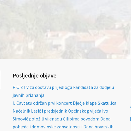
Posljednje objave
P O Z I V za dostavu prijedloga kandidata za dodjelu
javnih priznanja
U Cavtatu održan prvi koncert Dječje klape Škatulica
Načelnik Lasić i predsjednik Općinskog vijeća Ivo
Simović položili vijenac u Čilipima povodom Dana
pobjede i domovinske zahvalnosti i Dana hrvatskih