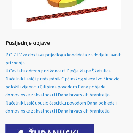
Posljednje objave
P O Z I V za dostavu prijedloga kandidata za dodjelu javnih
priznanja
U Cavtatu održan prvi koncert Dječje klape Škatulica
Načelnik Lasić i predsjednik Općinskog vijeća Ivo Simović
položili vijenac u Čilipima povodom Dana pobjede i
domovinske zahvalnosti i Dana hrvatskih branitelja
Načelnik Lasić uputio čestitku povodom Dana pobjede i
domovinske zahvalnosti i Dana hrvatskih branitelja