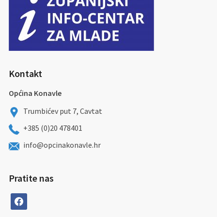
Kontakt
Općina Konavle
Trumbićev put 7, Cavtat
+385 (0)20 478401
info@opcinakonavle.hr
Pratite nas
facebook