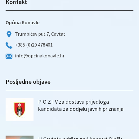
Kontakt
Općina Konavle
Trumbićev put 7, Cavtat
+385 (0)20 478401
info@opcinakonavle.hr
Posljedne objave
P O Z I V za dostavu prijedloga
kandidata za dodjelu javnih priznanja