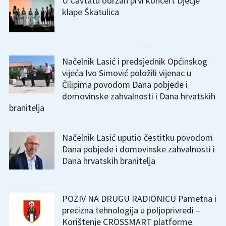
U Cavtatu održan prvi koncert Dječje
klape Škatulica
Načelnik Lasić i predsjednik Općinskog
vijeća Ivo Simović položili vijenac u
Čilipima povodom Dana pobjede i
domovinske zahvalnosti i Dana hrvatskih
branitelja
Načelnik Lasić uputio čestitku povodom
Dana pobjede i domovinske zahvalnosti i
Dana hrvatskih branitelja
POZIV NA DRUGU RADIONICU Pametna i
precizna tehnologija u poljoprivredi –
Korištenje CROSSMART platforme