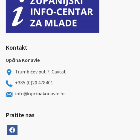
Kontakt
Općina Konavle
Trumbićev put 7, Cavtat
+385 (0)20 478401
info@opcinakonavle.hr
Pratite nas
facebook