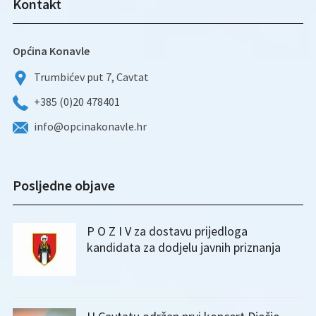
Kontakt
Općina Konavle
Trumbićev put 7, Cavtat
+385 (0)20 478401
info@opcinakonavle.hr
Posljedne objave
P O Z I V za dostavu prijedloga
kandidata za dodjelu javnih priznanja