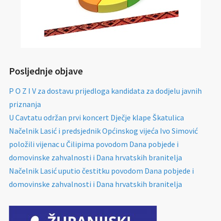
Posljednje objave
P O Z I V za dostavu prijedloga kandidata za dodjelu javnih
priznanja
U Cavtatu održan prvi koncert Dječje klape Škatulica
Načelnik Lasić i predsjednik Općinskog vijeća Ivo Simović
položili vijenac u Čilipima povodom Dana pobjede i
domovinske zahvalnosti i Dana hrvatskih branitelja
Načelnik Lasić uputio čestitku povodom Dana pobjede i
domovinske zahvalnosti i Dana hrvatskih branitelja