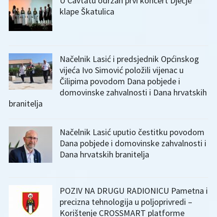
U Cavtatu održan prvi koncert Dječje
klape Škatulica
Načelnik Lasić i predsjednik Općinskog
vijeća Ivo Simović položili vijenac u
Čilipima povodom Dana pobjede i
domovinske zahvalnosti i Dana hrvatskih
branitelja
Načelnik Lasić uputio čestitku povodom
Dana pobjede i domovinske zahvalnosti i
Dana hrvatskih branitelja
POZIV NA DRUGU RADIONICU Pametna i
precizna tehnologija u poljoprivredi –
Korištenje CROSSMART platforme