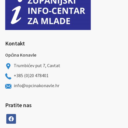
Kontakt
Općina Konavle
Trumbićev put 7, Cavtat
+385 (0)20 478401
info@opcinakonavle.hr
Pratite nas
facebook