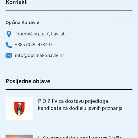
Kontakt
Općina Konavle
Trumbićev put 7, Cavtat
+385 (0)20 478401
info@opcinakonavle.hr
Posljedne objave
P O Z I V za dostavu prijedloga
kandidata za dodjelu javnih priznanja