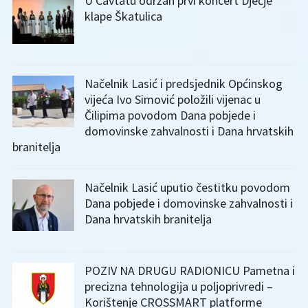
U Cavtatu održan prvi koncert Dječje
klape Škatulica
Načelnik Lasić i predsjednik Općinskog
vijeća Ivo Simović položili vijenac u
Čilipima povodom Dana pobjede i
domovinske zahvalnosti i Dana hrvatskih
branitelja
Načelnik Lasić uputio čestitku povodom
Dana pobjede i domovinske zahvalnosti i
Dana hrvatskih branitelja
POZIV NA DRUGU RADIONICU Pametna i
precizna tehnologija u poljoprivredi –
Korištenje CROSSMART platforme