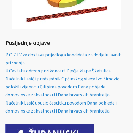
Posljednje objave
P O Z I V za dostavu prijedloga kandidata za dodjelu javnih
priznanja
U Cavtatu održan prvi koncert Dječje klape Škatulica
Načelnik Lasić i predsjednik Općinskog vijeća Ivo Simović
položili vijenac u Čilipima povodom Dana pobjede i
domovinske zahvalnosti i Dana hrvatskih branitelja
Načelnik Lasić uputio čestitku povodom Dana pobjede i
domovinske zahvalnosti i Dana hrvatskih branitelja