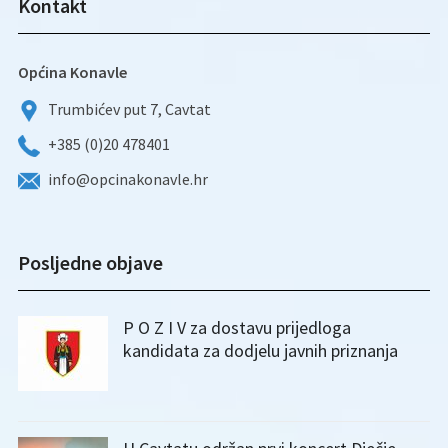
Kontakt
Općina Konavle
Trumbićev put 7, Cavtat
+385 (0)20 478401
info@opcinakonavle.hr
Posljedne objave
P O Z I V za dostavu prijedloga
kandidata za dodjelu javnih priznanja