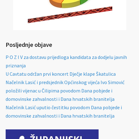
Posljednje objave
P O Z I V za dostavu prijedloga kandidata za dodjelu javnih
priznanja
U Cavtatu održan prvi koncert Dječje klape Škatulica
Načelnik Lasić i predsjednik Općinskog vijeća Ivo Simović
položili vijenac u Čilipima povodom Dana pobjede i
domovinske zahvalnosti i Dana hrvatskih branitelja
Načelnik Lasić uputio čestitku povodom Dana pobjede i
domovinske zahvalnosti i Dana hrvatskih branitelja