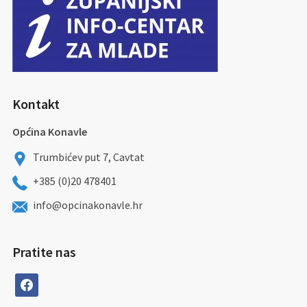
Kontakt
Općina Konavle
Trumbićev put 7, Cavtat
+385 (0)20 478401
info@opcinakonavle.hr
Pratite nas
facebook