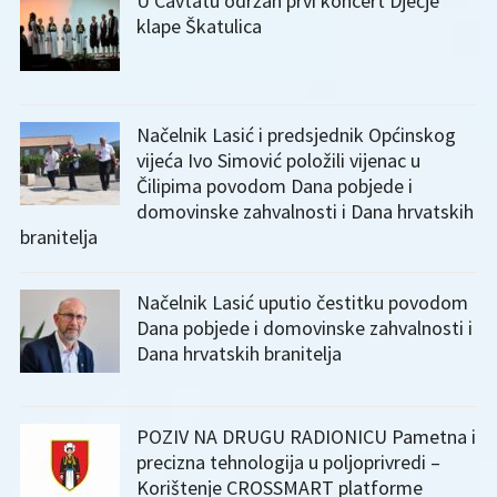
U Cavtatu održan prvi koncert Dječje
klape Škatulica
Načelnik Lasić i predsjednik Općinskog
vijeća Ivo Simović položili vijenac u
Čilipima povodom Dana pobjede i
domovinske zahvalnosti i Dana hrvatskih
branitelja
Načelnik Lasić uputio čestitku povodom
Dana pobjede i domovinske zahvalnosti i
Dana hrvatskih branitelja
POZIV NA DRUGU RADIONICU Pametna i
precizna tehnologija u poljoprivredi –
Korištenje CROSSMART platforme