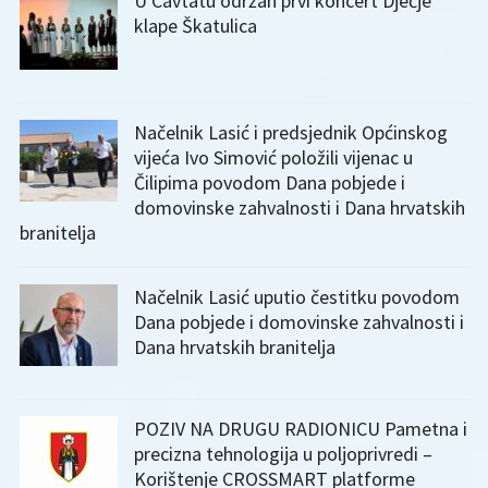
U Cavtatu održan prvi koncert Dječje
klape Škatulica
Načelnik Lasić i predsjednik Općinskog
vijeća Ivo Simović položili vijenac u
Čilipima povodom Dana pobjede i
domovinske zahvalnosti i Dana hrvatskih
branitelja
Načelnik Lasić uputio čestitku povodom
Dana pobjede i domovinske zahvalnosti i
Dana hrvatskih branitelja
POZIV NA DRUGU RADIONICU Pametna i
precizna tehnologija u poljoprivredi –
Korištenje CROSSMART platforme