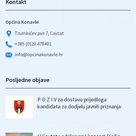
Kontakt
Općina Konavle
Trumbićev put 7, Cavtat
+385 (0)20 478401
info@opcinakonavle.hr
Posljedne objave
P O Z I V za dostavu prijedloga
kandidata za dodjelu javnih priznanja