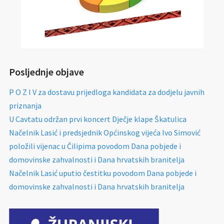
Posljednje objave
P O Z I V za dostavu prijedloga kandidata za dodjelu javnih
priznanja
U Cavtatu održan prvi koncert Dječje klape Škatulica
Načelnik Lasić i predsjednik Općinskog vijeća Ivo Simović
položili vijenac u Čilipima povodom Dana pobjede i
domovinske zahvalnosti i Dana hrvatskih branitelja
Načelnik Lasić uputio čestitku povodom Dana pobjede i
domovinske zahvalnosti i Dana hrvatskih branitelja