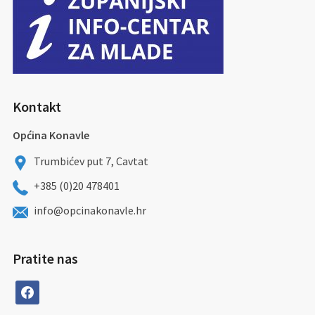
Kontakt
Općina Konavle
Trumbićev put 7, Cavtat
+385 (0)20 478401
info@opcinakonavle.hr
Pratite nas
facebook