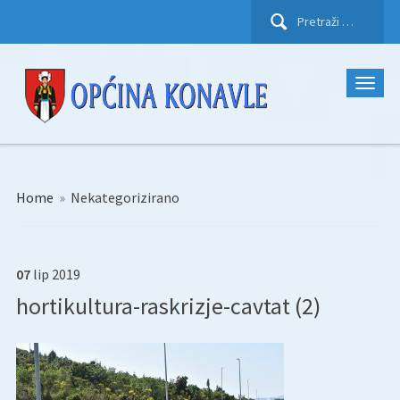
Pretraži:
Home
»
Nekategorizirano
07
lip
2019
hortikultura-raskrizje-cavtat (2)