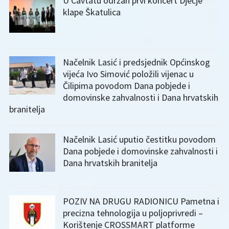
U Cavtatu održan prvi koncert Dječje
klape Škatulica
Načelnik Lasić i predsjednik Općinskog
vijeća Ivo Simović položili vijenac u
Čilipima povodom Dana pobjede i
domovinske zahvalnosti i Dana hrvatskih
branitelja
Načelnik Lasić uputio čestitku povodom
Dana pobjede i domovinske zahvalnosti i
Dana hrvatskih branitelja
POZIV NA DRUGU RADIONICU Pametna i
precizna tehnologija u poljoprivredi –
Korištenje CROSSMART platforme