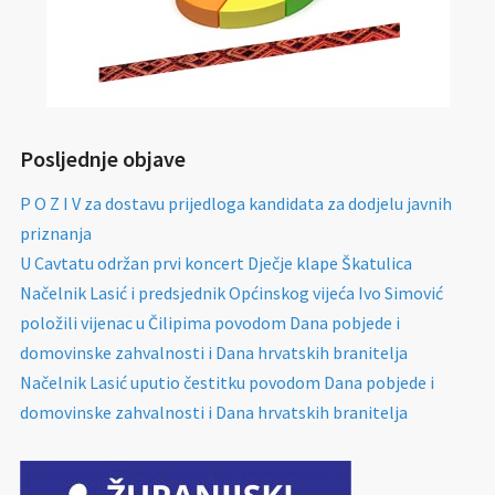
Posljednje objave
P O Z I V za dostavu prijedloga kandidata za dodjelu javnih
priznanja
U Cavtatu održan prvi koncert Dječje klape Škatulica
Načelnik Lasić i predsjednik Općinskog vijeća Ivo Simović
položili vijenac u Čilipima povodom Dana pobjede i
domovinske zahvalnosti i Dana hrvatskih branitelja
Načelnik Lasić uputio čestitku povodom Dana pobjede i
domovinske zahvalnosti i Dana hrvatskih branitelja