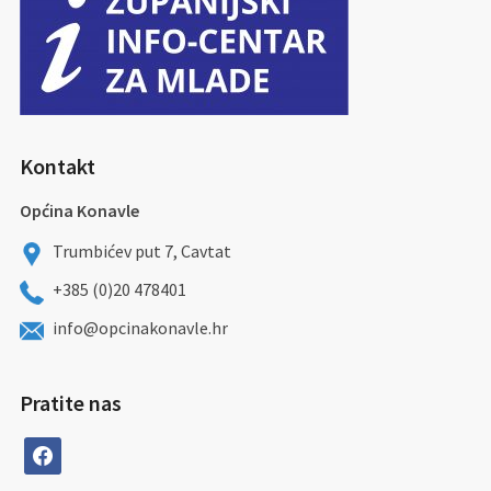
Kontakt
Općina Konavle
Trumbićev put 7, Cavtat
+385 (0)20 478401
info@opcinakonavle.hr
Pratite nas
facebook