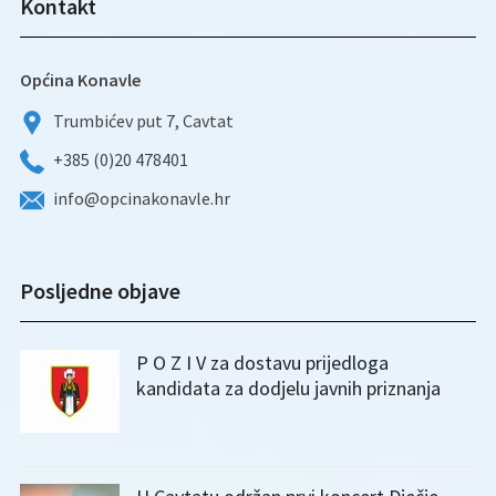
Kontakt
Općina Konavle
Trumbićev put 7, Cavtat
+385 (0)20 478401
info@opcinakonavle.hr
Posljedne objave
P O Z I V za dostavu prijedloga
kandidata za dodjelu javnih priznanja