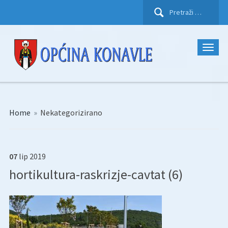
Pretraži:
Home
»
Nekategorizirano
07
lip
2019
hortikultura-raskrizje-cavtat (6)