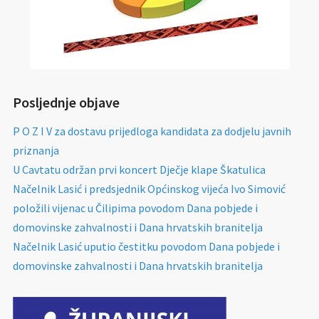
Posljednje objave
P O Z I V za dostavu prijedloga kandidata za dodjelu javnih
priznanja
U Cavtatu održan prvi koncert Dječje klape Škatulica
Načelnik Lasić i predsjednik Općinskog vijeća Ivo Simović
položili vijenac u Čilipima povodom Dana pobjede i
domovinske zahvalnosti i Dana hrvatskih branitelja
Načelnik Lasić uputio čestitku povodom Dana pobjede i
domovinske zahvalnosti i Dana hrvatskih branitelja