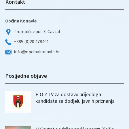
Kontakt
Općina Konavle
Trumbićev put 7, Cavtat
+385 (0)20 478401
info@opcinakonavle.hr
Posljedne objave
P O Z I V za dostavu prijedloga
kandidata za dodjelu javnih priznanja