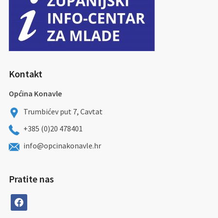
Kontakt
Općina Konavle
Trumbićev put 7, Cavtat
+385 (0)20 478401
info@opcinakonavle.hr
Pratite nas
facebook