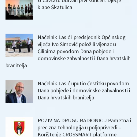
U Cavtatu održan prvi koncert Dječje
klape Škatulica
Načelnik Lasić i predsjednik Općinskog
vijeća Ivo Simović položili vijenac u
Čilipima povodom Dana pobjede i
domovinske zahvalnosti i Dana hrvatskih
branitelja
Načelnik Lasić uputio čestitku povodom
Dana pobjede i domovinske zahvalnosti i
Dana hrvatskih branitelja
POZIV NA DRUGU RADIONICU Pametna i
precizna tehnologija u poljoprivredi –
Korištenje CROSSMART platforme