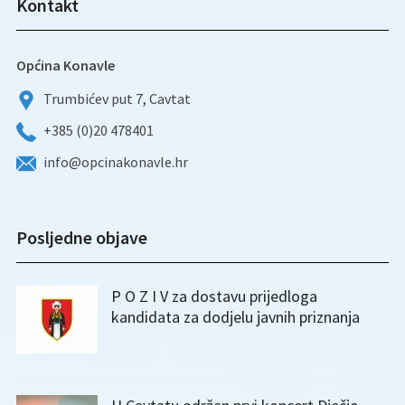
Kontakt
Općina Konavle
Trumbićev put 7, Cavtat
+385 (0)20 478401
info@opcinakonavle.hr
Posljedne objave
P O Z I V za dostavu prijedloga
kandidata za dodjelu javnih priznanja