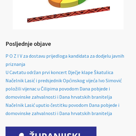
Posljednje objave
P O Z I V za dostavu prijedloga kandidata za dodjelu javnih
priznanja
U Cavtatu održan prvi koncert Dječje klape Škatulica
Načelnik Lasić i predsjednik Općinskog vijeća Ivo Simović
položili vijenac u Čilipima povodom Dana pobjede i
domovinske zahvalnosti i Dana hrvatskih branitelja
Načelnik Lasić uputio čestitku povodom Dana pobjede i
domovinske zahvalnosti i Dana hrvatskih branitelja