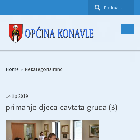
Pretraži:
Home
»
Nekategorizirano
14
lip
2019
primanje-djeca-cavtata-gruda (3)