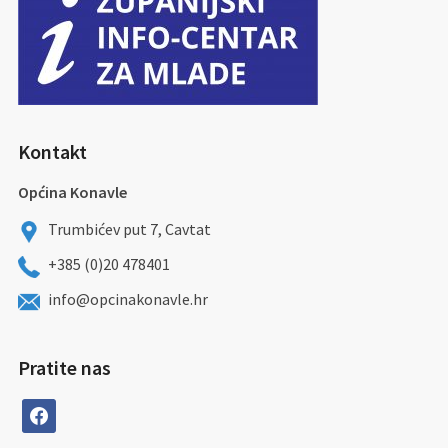
Kontakt
Općina Konavle
Trumbićev put 7, Cavtat
+385 (0)20 478401
info@opcinakonavle.hr
Pratite nas
facebook