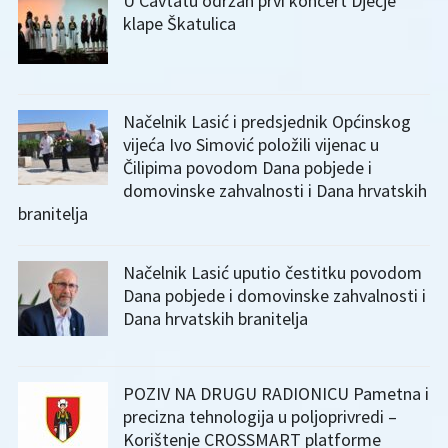
U Cavtatu održan prvi koncert Dječje
klape Škatulica
Načelnik Lasić i predsjednik Općinskog
vijeća Ivo Simović položili vijenac u
Čilipima povodom Dana pobjede i
domovinske zahvalnosti i Dana hrvatskih
branitelja
Načelnik Lasić uputio čestitku povodom
Dana pobjede i domovinske zahvalnosti i
Dana hrvatskih branitelja
POZIV NA DRUGU RADIONICU Pametna i
precizna tehnologija u poljoprivredi –
Korištenje CROSSMART platforme