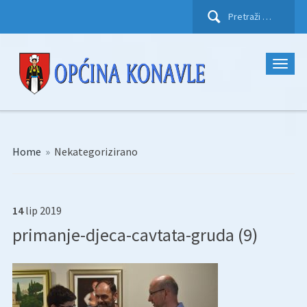
Pretraži:
Home
»
Nekategorizirano
14
lip
2019
primanje-djeca-cavtata-gruda (9)