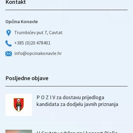
Kontakt
Općina Konavle
Trumbićev put 7, Cavtat
+385 (0)20 478401
info@opcinakonavle.hr
Posljedne objave
P O Z I V za dostavu prijedloga
kandidata za dodjelu javnih priznanja