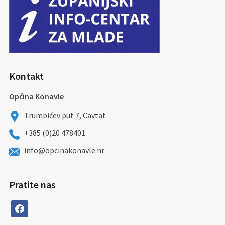
Kontakt
Općina Konavle
Trumbićev put 7, Cavtat
+385 (0)20 478401
info@opcinakonavle.hr
Pratite nas
facebook