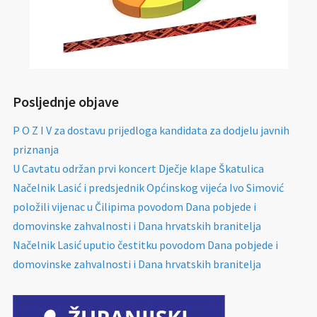
Posljednje objave
P O Z I V za dostavu prijedloga kandidata za dodjelu javnih
priznanja
U Cavtatu održan prvi koncert Dječje klape Škatulica
Načelnik Lasić i predsjednik Općinskog vijeća Ivo Simović
položili vijenac u Čilipima povodom Dana pobjede i
domovinske zahvalnosti i Dana hrvatskih branitelja
Načelnik Lasić uputio čestitku povodom Dana pobjede i
domovinske zahvalnosti i Dana hrvatskih branitelja