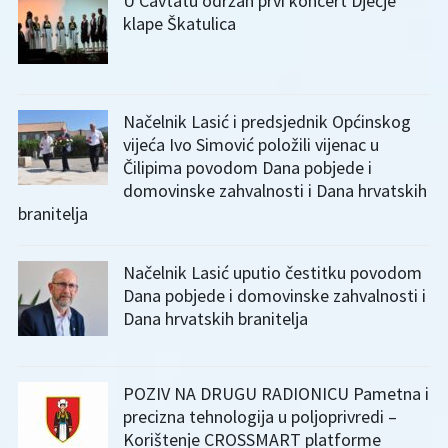
U Cavtatu održan prvi koncert Dječje
klape Škatulica
Načelnik Lasić i predsjednik Općinskog
vijeća Ivo Simović položili vijenac u
Čilipima povodom Dana pobjede i
domovinske zahvalnosti i Dana hrvatskih
branitelja
Načelnik Lasić uputio čestitku povodom
Dana pobjede i domovinske zahvalnosti i
Dana hrvatskih branitelja
POZIV NA DRUGU RADIONICU Pametna i
precizna tehnologija u poljoprivredi –
Korištenje CROSSMART platforme