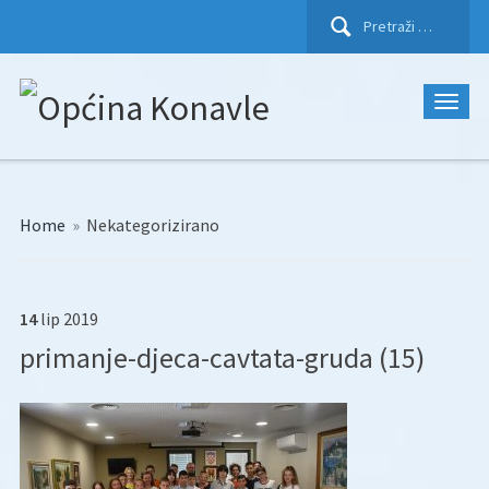
Pretraži:
Home
»
Nekategorizirano
14
lip
2019
primanje-djeca-cavtata-gruda (15)