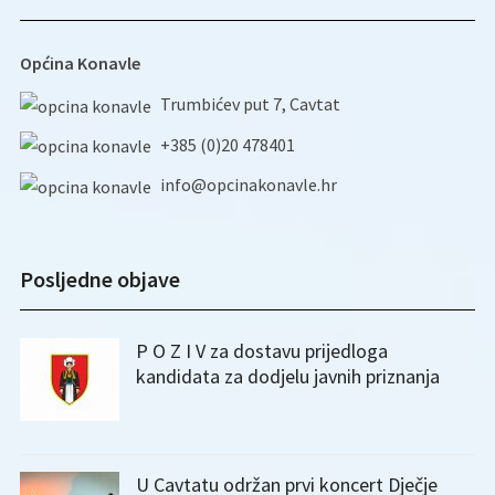
Općina Konavle
Trumbićev put 7, Cavtat
+385 (0)20 478401
info@opcinakonavle.hr
Posljedne objave
P O Z I V za dostavu prijedloga
kandidata za dodjelu javnih priznanja
U Cavtatu održan prvi koncert Dječje