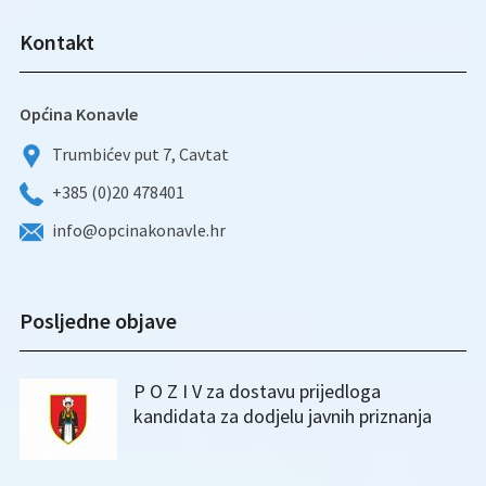
Kontakt
Općina Konavle
Trumbićev put 7, Cavtat
+385 (0)20 478401
info@opcinakonavle.hr
Posljedne objave
P O Z I V za dostavu prijedloga
kandidata za dodjelu javnih priznanja