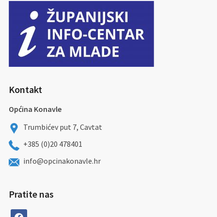
Kontakt
Općina Konavle
Trumbićev put 7, Cavtat
+385 (0)20 478401
info@opcinakonavle.hr
Pratite nas
facebook