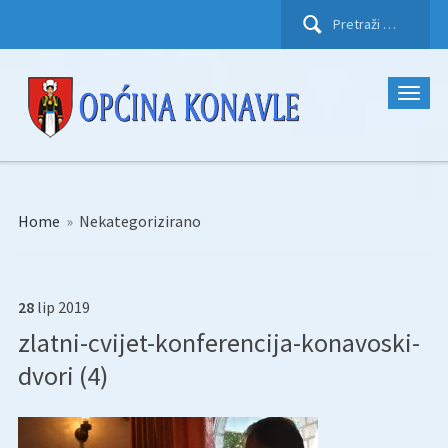
Pretraži:
Home
»
Nekategorizirano
28
lip
2019
zlatni-cvijet-konferencija-konavoski-
dvori (4)