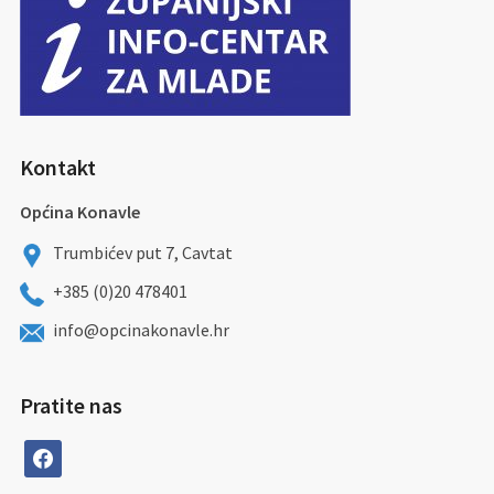
Kontakt
Općina Konavle
Trumbićev put 7, Cavtat
+385 (0)20 478401
info@opcinakonavle.hr
Pratite nas
facebook