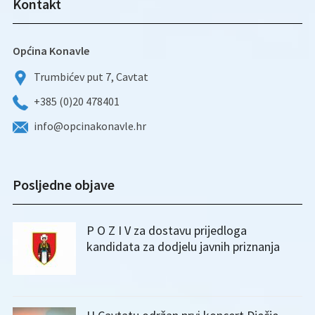
Kontakt
Općina Konavle
Trumbićev put 7, Cavtat
+385 (0)20 478401
info@opcinakonavle.hr
Posljedne objave
P O Z I V za dostavu prijedloga
kandidata za dodjelu javnih priznanja