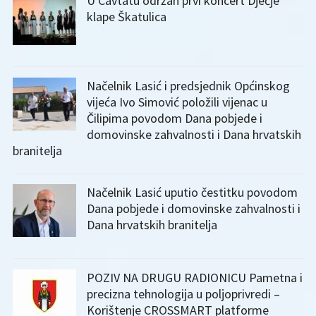
U Cavtatu održan prvi koncert Dječje
klape Škatulica
Načelnik Lasić i predsjednik Općinskog
vijeća Ivo Simović položili vijenac u
Čilipima povodom Dana pobjede i
domovinske zahvalnosti i Dana hrvatskih
branitelja
Načelnik Lasić uputio čestitku povodom
Dana pobjede i domovinske zahvalnosti i
Dana hrvatskih branitelja
POZIV NA DRUGU RADIONICU Pametna i
precizna tehnologija u poljoprivredi –
Korištenje CROSSMART platforme