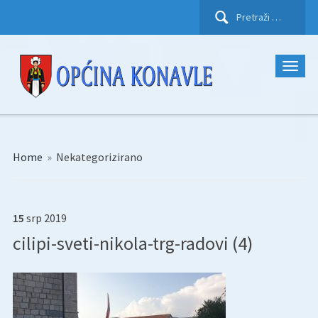
Pretraži:
Home
»
Nekategorizirano
15
srp
2019
cilipi-sveti-nikola-trg-radovi (4)