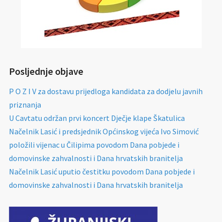
Posljednje objave
P O Z I V za dostavu prijedloga kandidata za dodjelu javnih
priznanja
U Cavtatu održan prvi koncert Dječje klape Škatulica
Načelnik Lasić i predsjednik Općinskog vijeća Ivo Simović
položili vijenac u Čilipima povodom Dana pobjede i
domovinske zahvalnosti i Dana hrvatskih branitelja
Načelnik Lasić uputio čestitku povodom Dana pobjede i
domovinske zahvalnosti i Dana hrvatskih branitelja