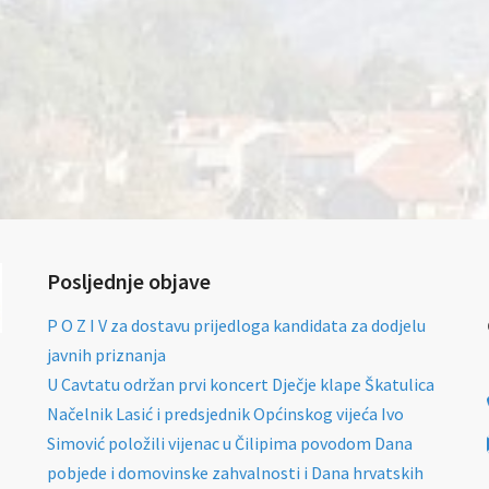
Posljednje objave
P O Z I V za dostavu prijedloga kandidata za dodjelu
javnih priznanja
U Cavtatu održan prvi koncert Dječje klape Škatulica
Načelnik Lasić i predsjednik Općinskog vijeća Ivo
Simović položili vijenac u Čilipima povodom Dana
pobjede i domovinske zahvalnosti i Dana hrvatskih