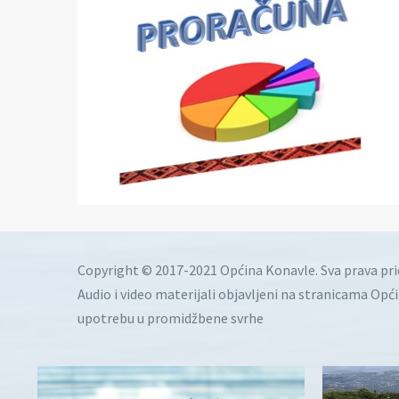
Copyright © 2017-2021 Općina Konavle. Sva prava pr
Audio i video materijali objavljeni na stranicama Opć
upotrebu u promidžbene svrhe