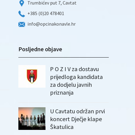
Trumbićev put 7, Cavtat
+385 (0)20 478401
info@opcinakonavle.hr
Posljedne objave
P O Z I V za dostavu
prijedloga kandidata
za dodjelu javnih
priznanja
U Cavtatu održan prvi
koncert Dječje klape
Škatulica