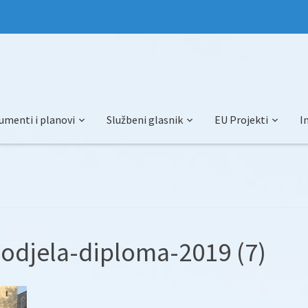
umenti i planovi
Službeni glasnik
EU Projekti
I
odjela-diploma-2019 (7)