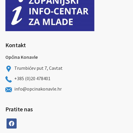
Kontakt
Općina Konavle
Trumbićev put 7, Cavtat
+385 (0)20 478401
info@opcinakonavle.hr
Pratite nas
facebook