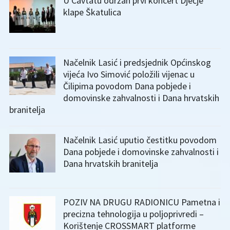
U Cavtatu održan prvi koncert Dječje
klape Škatulica
Načelnik Lasić i predsjednik Općinskog
vijeća Ivo Simović položili vijenac u
Čilipima povodom Dana pobjede i
domovinske zahvalnosti i Dana hrvatskih
branitelja
Načelnik Lasić uputio čestitku povodom
Dana pobjede i domovinske zahvalnosti i
Dana hrvatskih branitelja
POZIV NA DRUGU RADIONICU Pametna i
precizna tehnologija u poljoprivredi –
Korištenje CROSSMART platforme