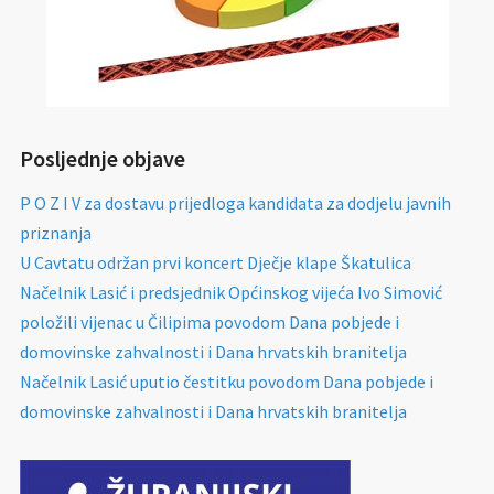
Posljednje objave
P O Z I V za dostavu prijedloga kandidata za dodjelu javnih
priznanja
U Cavtatu održan prvi koncert Dječje klape Škatulica
Načelnik Lasić i predsjednik Općinskog vijeća Ivo Simović
položili vijenac u Čilipima povodom Dana pobjede i
domovinske zahvalnosti i Dana hrvatskih branitelja
Načelnik Lasić uputio čestitku povodom Dana pobjede i
domovinske zahvalnosti i Dana hrvatskih branitelja