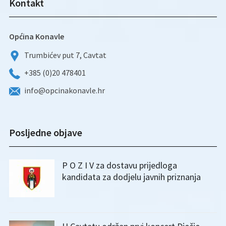
Kontakt
Općina Konavle
Trumbićev put 7, Cavtat
+385 (0)20 478401
info@opcinakonavle.hr
Posljedne objave
P O Z I V za dostavu prijedloga
kandidata za dodjelu javnih priznanja