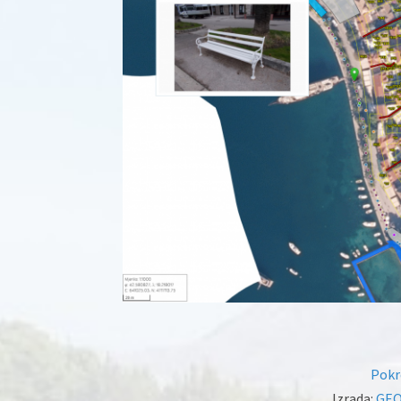
Pokr
Izrada:
GEO