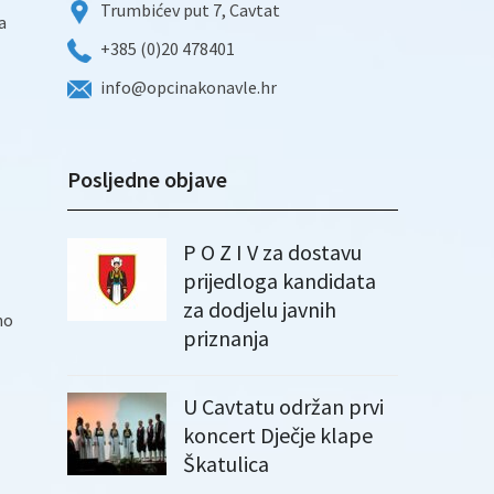
Trumbićev put 7, Cavtat
a
+385 (0)20 478401
info@opcinakonavle.hr
Posljedne objave
P O Z I V za dostavu
prijedloga kandidata
za dodjelu javnih
no
priznanja
U Cavtatu održan prvi
koncert Dječje klape
Škatulica