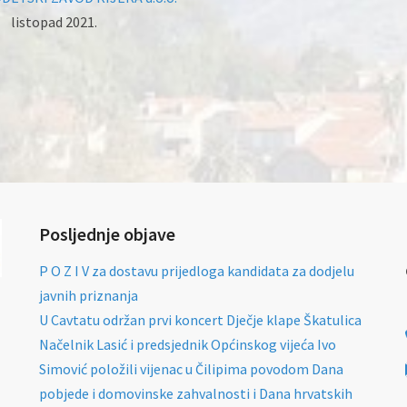
listopad 2021.
Posljednje objave
P O Z I V za dostavu prijedloga kandidata za dodjelu
javnih priznanja
U Cavtatu održan prvi koncert Dječje klape Škatulica
Načelnik Lasić i predsjednik Općinskog vijeća Ivo
Simović položili vijenac u Čilipima povodom Dana
pobjede i domovinske zahvalnosti i Dana hrvatskih