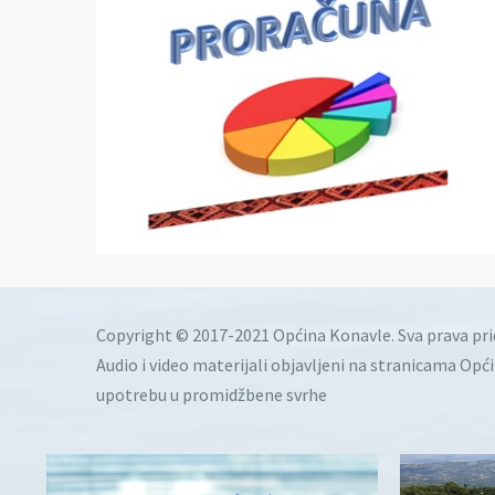
Copyright © 2017-2021 Općina Konavle. Sva prava pr
Audio i video materijali objavljeni na stranicama Opć
upotrebu u promidžbene svrhe