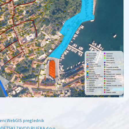
eni WebGIS preglednik
DETSKI ZAVOD RIJEKA d.o.o.