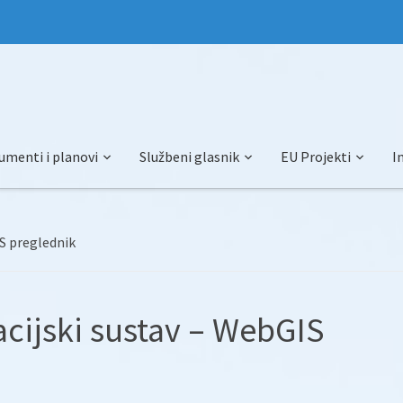
umenti i planovi
Službeni glasnik
EU Projekti
I
S preglednik
cijski sustav – WebGIS