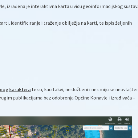
e, izrađena je interaktivna karta u vidu geoinformacijskog sustav
i, identificiranje i traženje obilježja na karti, te ispis željenih
nog karaktera
te su, kao takvi, neslužbeni i ne smiju se neovlašte
 drugim publikacijama bez odobrenja Općine Konavle i izrađivača –