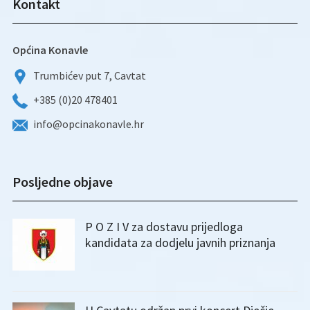
Kontakt
Općina Konavle
Trumbićev put 7, Cavtat
+385 (0)20 478401
info@opcinakonavle.hr
Posljedne objave
P O Z I V za dostavu prijedloga
kandidata za dodjelu javnih priznanja