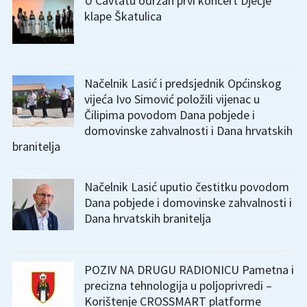
U Cavtatu održan prvi koncert Dječje
klape Škatulica
Načelnik Lasić i predsjednik Općinskog
vijeća Ivo Simović položili vijenac u
Čilipima povodom Dana pobjede i
domovinske zahvalnosti i Dana hrvatskih
branitelja
Načelnik Lasić uputio čestitku povodom
Dana pobjede i domovinske zahvalnosti i
Dana hrvatskih branitelja
POZIV NA DRUGU RADIONICU Pametna i
precizna tehnologija u poljoprivredi –
Korištenje CROSSMART platforme