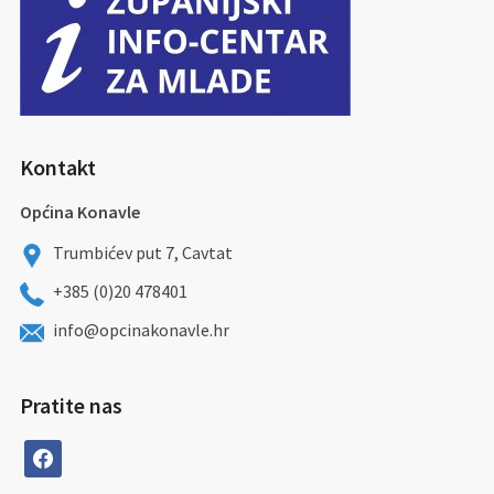
Kontakt
Općina Konavle
Trumbićev put 7, Cavtat
+385 (0)20 478401
info@opcinakonavle.hr
Pratite nas
facebook