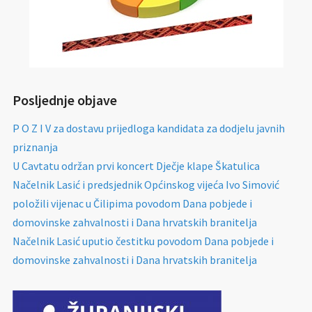
Posljednje objave
P O Z I V za dostavu prijedloga kandidata za dodjelu javnih
priznanja
U Cavtatu održan prvi koncert Dječje klape Škatulica
Načelnik Lasić i predsjednik Općinskog vijeća Ivo Simović
položili vijenac u Čilipima povodom Dana pobjede i
domovinske zahvalnosti i Dana hrvatskih branitelja
Načelnik Lasić uputio čestitku povodom Dana pobjede i
domovinske zahvalnosti i Dana hrvatskih branitelja