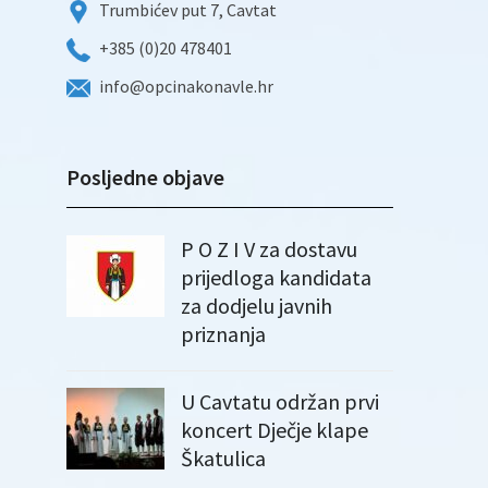
Trumbićev put 7, Cavtat
+385 (0)20 478401
info@opcinakonavle.hr
Posljedne objave
P O Z I V za dostavu
prijedloga kandidata
za dodjelu javnih
priznanja
U Cavtatu održan prvi
koncert Dječje klape
Škatulica