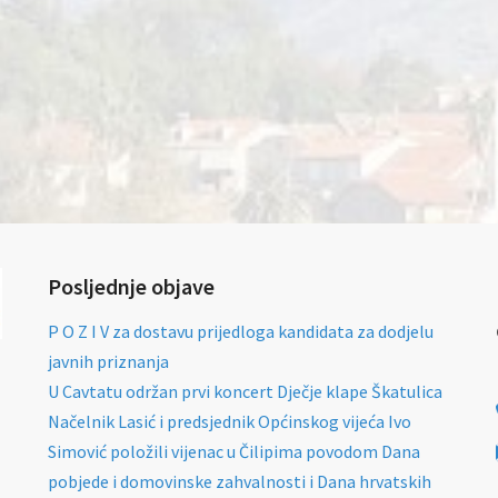
Posljednje objave
P O Z I V za dostavu prijedloga kandidata za dodjelu
javnih priznanja
U Cavtatu održan prvi koncert Dječje klape Škatulica
Načelnik Lasić i predsjednik Općinskog vijeća Ivo
Simović položili vijenac u Čilipima povodom Dana
pobjede i domovinske zahvalnosti i Dana hrvatskih