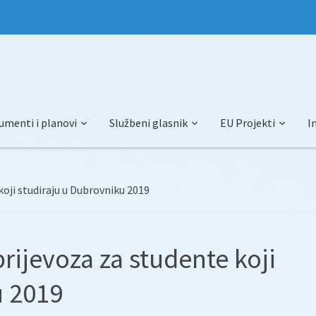
umenti i planovi
Službeni glasnik
EU Projekti
I
koji studiraju u Dubrovniku 2019
rijevoza za studente koji
u 2019