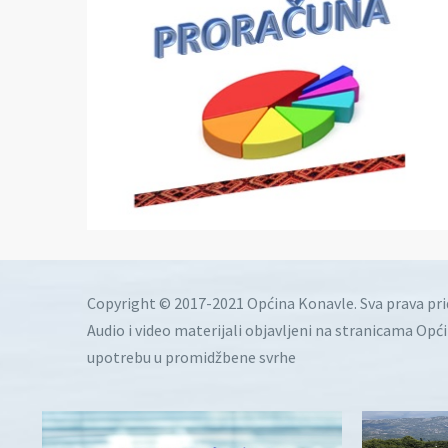
Copyright © 2017-2021 Općina Konavle. Sva prava pr
Audio i video materijali objavljeni na stranicama Opć
upotrebu u promidžbene svrhe