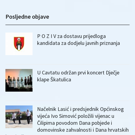
Posljedne objave
P O Z I V za dostavu prijedloga
kandidata za dodjelu javnih priznanja
U Cavtatu održan prvi koncert Dječje
klape Škatulica
Načelnik Lasić i predsjednik Općinskog
vijeća Ivo Simović položili vijenac u
Čilipima povodom Dana pobjede i
domovinske zahvalnosti i Dana hrvatskih