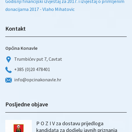
Godisnji financijski izvještaj za 2017. i izvjestaj o primljenim
donacijama 2017 - Vlaho Mihatovic
Kontakt
Općina Konavle
Trumbićev put 7, Cavtat
+385 (0)20 478401
info@opcinakonavle.hr
Posljedne objave
P O Z I V za dostavu prijedloga
kandidata za dodjelu javnih priznanja