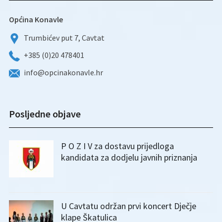
Općina Konavle
Trumbićev put 7, Cavtat
+385 (0)20 478401
info@opcinakonavle.hr
Posljedne objave
P O Z I V za dostavu prijedloga
kandidata za dodjelu javnih priznanja
U Cavtatu održan prvi koncert Dječje
klape Škatulica