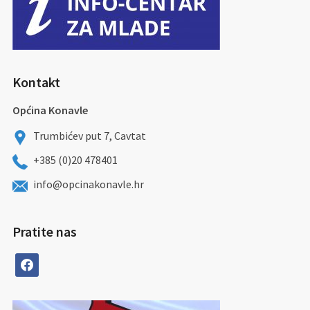
Kontakt
Općina Konavle
Trumbićev put 7, Cavtat
+385 (0)20 478401
info@opcinakonavle.hr
Pratite nas
facebook