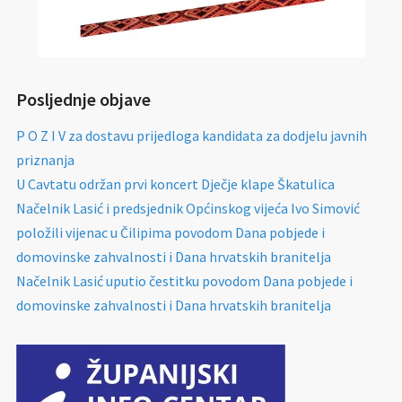
Posljednje objave
P O Z I V za dostavu prijedloga kandidata za dodjelu javnih
priznanja
U Cavtatu održan prvi koncert Dječje klape Škatulica
Načelnik Lasić i predsjednik Općinskog vijeća Ivo Simović
položili vijenac u Čilipima povodom Dana pobjede i
domovinske zahvalnosti i Dana hrvatskih branitelja
Načelnik Lasić uputio čestitku povodom Dana pobjede i
domovinske zahvalnosti i Dana hrvatskih branitelja