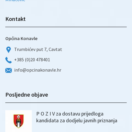
Kontakt
Općina Konavle
Trumbićev put 7, Cavtat
+385 (0)20 478401
info@opcinakonavle.hr
Posljedne objave
P O Z I V za dostavu prijedloga
kandidata za dodjelu javnih priznanja