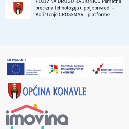
POZIV NA DRUGU RADIONICU Pametna i
precizna tehnologija u poljoprivredi –
Korištenje CROSSMART platforme