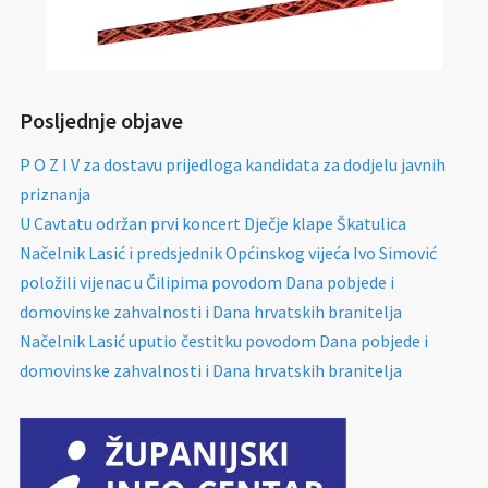
Posljednje objave
P O Z I V za dostavu prijedloga kandidata za dodjelu javnih
priznanja
U Cavtatu održan prvi koncert Dječje klape Škatulica
Načelnik Lasić i predsjednik Općinskog vijeća Ivo Simović
položili vijenac u Čilipima povodom Dana pobjede i
domovinske zahvalnosti i Dana hrvatskih branitelja
Načelnik Lasić uputio čestitku povodom Dana pobjede i
domovinske zahvalnosti i Dana hrvatskih branitelja