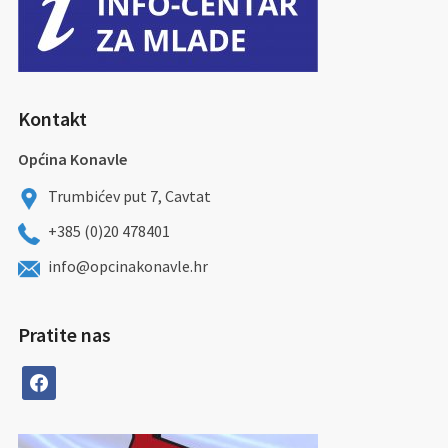
Kontakt
Općina Konavle
Trumbićev put 7, Cavtat
+385 (0)20 478401
info@opcinakonavle.hr
Pratite nas
facebook