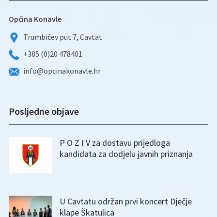
Općina Konavle
Trumbićev put 7, Cavtat
+385 (0)20 478401
info@opcinakonavle.hr
Posljedne objave
P O Z I V za dostavu prijedloga
kandidata za dodjelu javnih priznanja
U Cavtatu održan prvi koncert Dječje
klape Škatulica