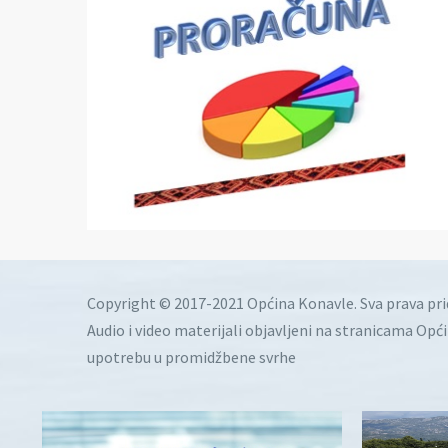
Copyright © 2017-2021 Općina Konavle. Sva prava pr
Audio i video materijali objavljeni na stranicama Opć
upotrebu u promidžbene svrhe