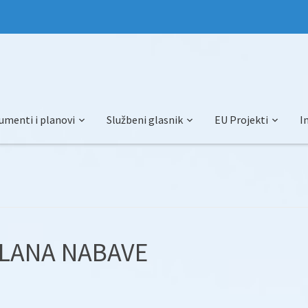
umenti i planovi
Službeni glasnik
EU Projekti
I
PLANA NABAVE