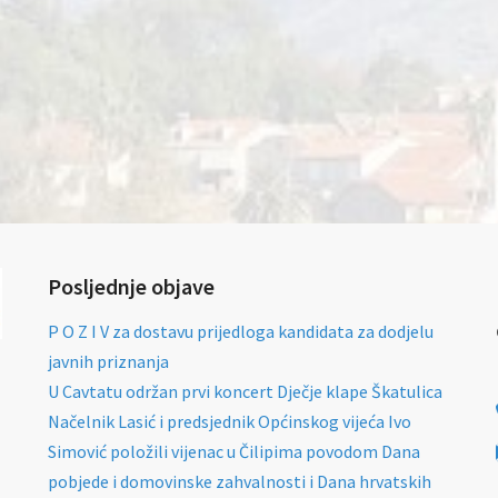
Posljednje objave
P O Z I V za dostavu prijedloga kandidata za dodjelu
javnih priznanja
U Cavtatu održan prvi koncert Dječje klape Škatulica
Načelnik Lasić i predsjednik Općinskog vijeća Ivo
Simović položili vijenac u Čilipima povodom Dana
pobjede i domovinske zahvalnosti i Dana hrvatskih