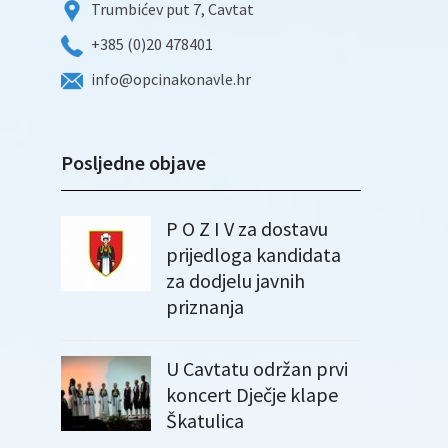
Trumbićev put 7, Cavtat
+385 (0)20 478401
info@opcinakonavle.hr
Posljedne objave
P O Z I V za dostavu
prijedloga kandidata
za dodjelu javnih
priznanja
U Cavtatu održan prvi
koncert Dječje klape
Škatulica