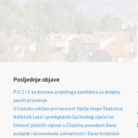
Posljednje objave
P O Z I V za dostavu prijedloga kandidata za dodjelu
javnih priznanja
U Cavtatu održan prvi koncert Dječje klape Škatulica
Načelnik Lasić i predsjednik Općinskog vijeća Ivo
Simović položili vijenac u Čilipima povodom Dana
pobjede i domovinske zahvalnosti i Dana hrvatskih