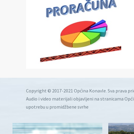
Copyright © 2017-2021 Općina Konavle. Sva prava pr
Audio i video materijali objavljeni na stranicama Opć
upotrebu u promidžbene svrhe