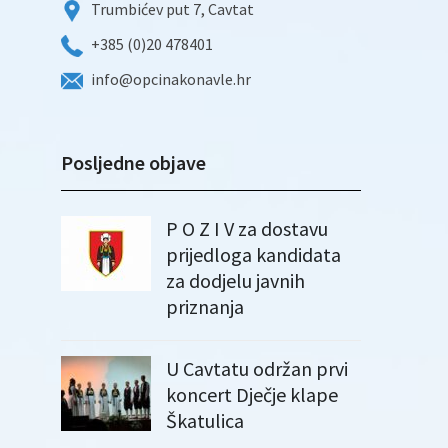
Trumbićev put 7, Cavtat
+385 (0)20 478401
info@opcinakonavle.hr
Posljedne objave
P O Z I V za dostavu
prijedloga kandidata
za dodjelu javnih
priznanja
U Cavtatu održan prvi
koncert Dječje klape
Škatulica