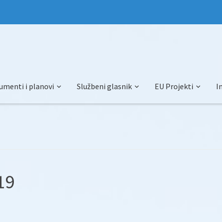
umenti i planovi
Službeni glasnik
EU Projekti
I
19