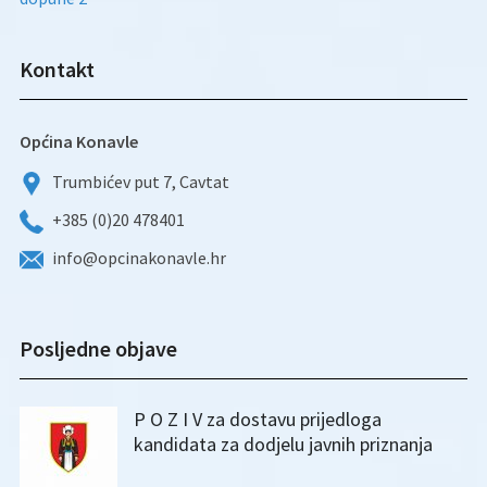
Kontakt
Općina Konavle
Trumbićev put 7, Cavtat
+385 (0)20 478401
info@opcinakonavle.hr
Posljedne objave
P O Z I V za dostavu prijedloga
kandidata za dodjelu javnih priznanja