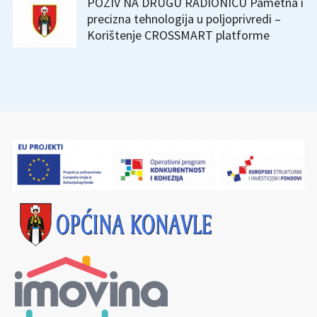
POZIV NA DRUGU RADIONICU Pametna i
precizna tehnologija u poljoprivredi –
Korištenje CROSSMART platforme