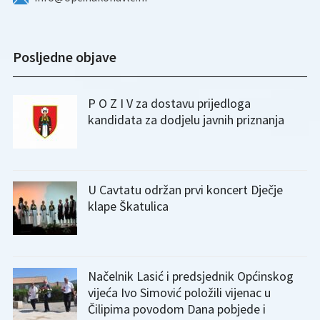
Posljedne objave
P O Z I V za dostavu prijedloga
kandidata za dodjelu javnih priznanja
U Cavtatu održan prvi koncert Dječje
klape Škatulica
Načelnik Lasić i predsjednik Općinskog
vijeća Ivo Simović položili vijenac u
Čilipima povodom Dana pobjede i