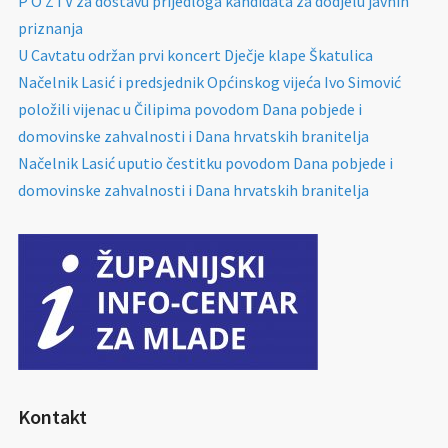
P O Z I V za dostavu prijedloga kandidata za dodjelu javnih
priznanja
U Cavtatu održan prvi koncert Dječje klape Škatulica
Načelnik Lasić i predsjednik Općinskog vijeća Ivo Simović
položili vijenac u Čilipima povodom Dana pobjede i
domovinske zahvalnosti i Dana hrvatskih branitelja
Načelnik Lasić uputio čestitku povodom Dana pobjede i
domovinske zahvalnosti i Dana hrvatskih branitelja
Kontakt