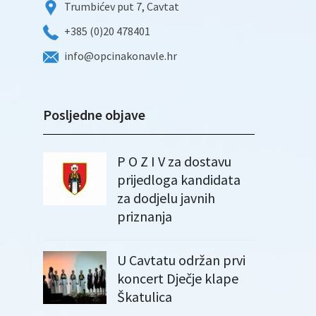
Trumbićev put 7, Cavtat
+385 (0)20 478401
info@opcinakonavle.hr
Posljedne objave
P O Z I V za dostavu
prijedloga kandidata
za dodjelu javnih
priznanja
U Cavtatu održan prvi
koncert Dječje klape
Škatulica