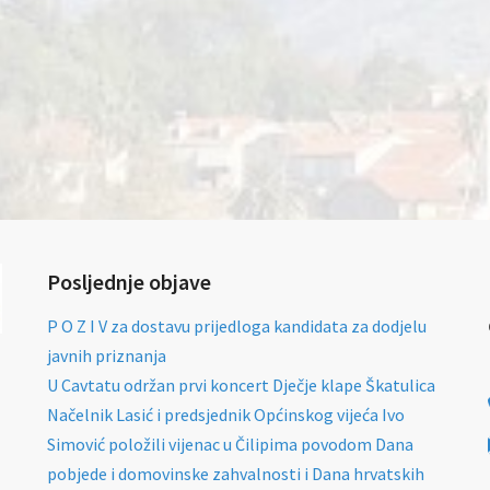
Posljednje objave
P O Z I V za dostavu prijedloga kandidata za dodjelu
javnih priznanja
U Cavtatu održan prvi koncert Dječje klape Škatulica
Načelnik Lasić i predsjednik Općinskog vijeća Ivo
Simović položili vijenac u Čilipima povodom Dana
pobjede i domovinske zahvalnosti i Dana hrvatskih