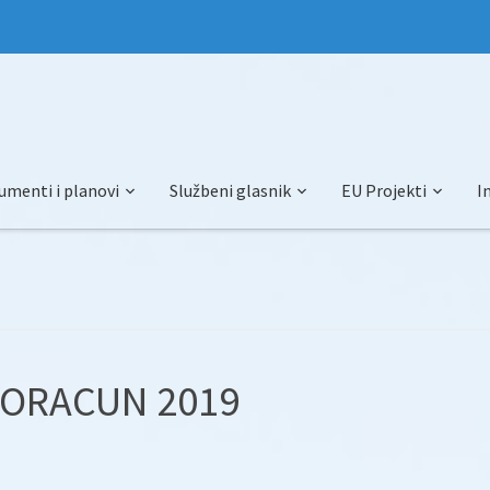
umenti i planovi
Službeni glasnik
EU Projekti
I
PRORACUN 2019