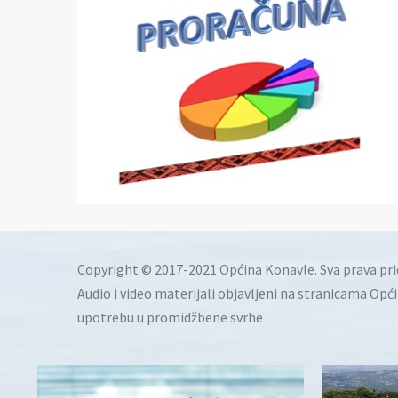
Copyright © 2017-2021 Općina Konavle. Sva prava pr
Audio i video materijali objavljeni na stranicama Opć
upotrebu u promidžbene svrhe