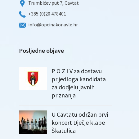
Trumbićev put 7, Cavtat
+385 (0)20 478401
info@opcinakonavle.hr
Posljedne objave
P O Z I V za dostavu
prijedloga kandidata
za dodjelu javnih
priznanja
U Cavtatu održan prvi
koncert Dječje klape
Škatulica