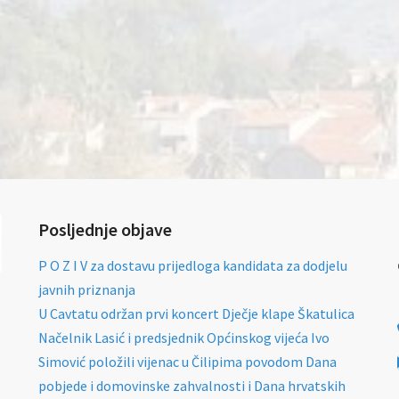
Posljednje objave
P O Z I V za dostavu prijedloga kandidata za dodjelu
javnih priznanja
U Cavtatu održan prvi koncert Dječje klape Škatulica
Načelnik Lasić i predsjednik Općinskog vijeća Ivo
Simović položili vijenac u Čilipima povodom Dana
pobjede i domovinske zahvalnosti i Dana hrvatskih