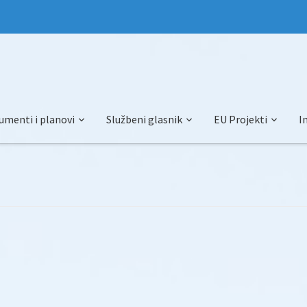
umenti i planovi
Službeni glasnik
EU Projekti
I