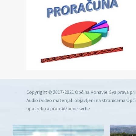
Copyright © 2017-2021 Općina Konavle. Sva prava pr
Audio i video materijali objavljeni na stranicama Opć
upotrebu u promidžbene svrhe