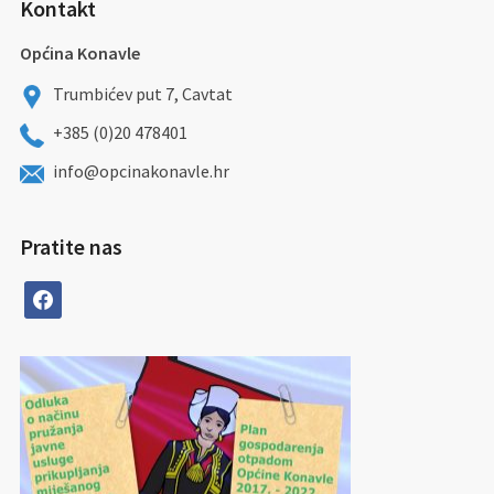
Kontakt
Općina Konavle
Trumbićev put 7, Cavtat
+385 (0)20 478401
info@opcinakonavle.hr
Pratite nas
facebook