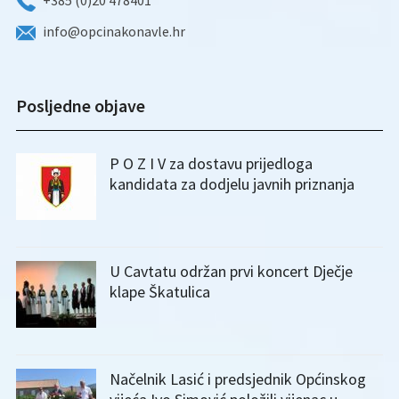
+385 (0)20 478401
info@opcinakonavle.hr
Posljedne objave
P O Z I V za dostavu prijedloga
kandidata za dodjelu javnih priznanja
U Cavtatu održan prvi koncert Dječje
klape Škatulica
Načelnik Lasić i predsjednik Općinskog