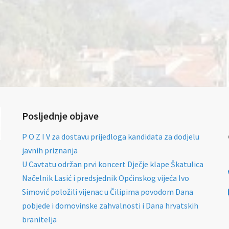
Posljednje objave
P O Z I V za dostavu prijedloga kandidata za dodjelu
javnih priznanja
U Cavtatu održan prvi koncert Dječje klape Škatulica
Načelnik Lasić i predsjednik Općinskog vijeća Ivo
Simović položili vijenac u Čilipima povodom Dana
pobjede i domovinske zahvalnosti i Dana hrvatskih
branitelja