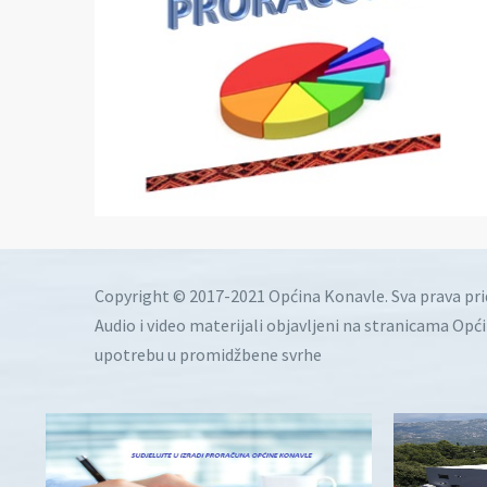
Copyright © 2017-2021 Općina Konavle. Sva prava pr
Audio i video materijali objavljeni na stranicama Opć
upotrebu u promidžbene svrhe