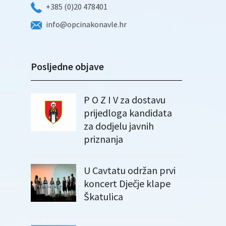
+385 (0)20 478401
info@opcinakonavle.hr
Posljedne objave
P O Z I V za dostavu
prijedloga kandidata
za dodjelu javnih
priznanja
U Cavtatu održan prvi
koncert Dječje klape
Škatulica