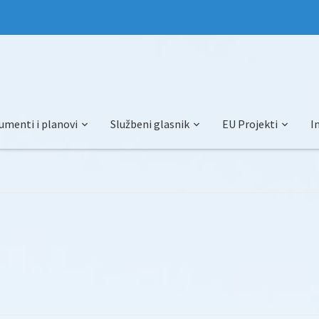
umenti i planovi
Službeni glasnik
EU Projekti
I
)