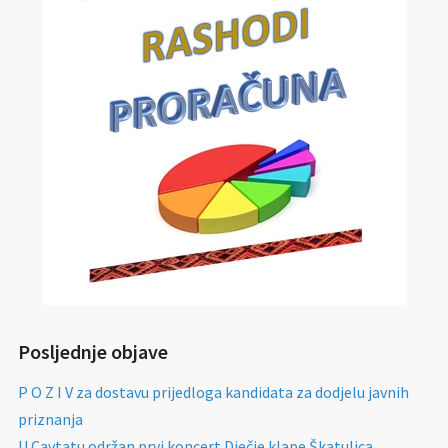
Posljednje objave
P O Z I V za dostavu prijedloga kandidata za dodjelu javnih
priznanja
U Cavtatu održan prvi koncert Dječje klape Škatulica