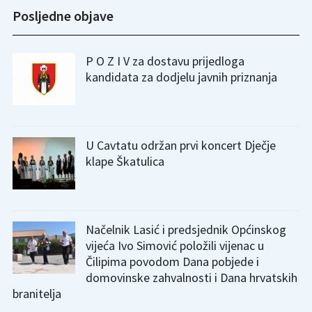
Posljedne objave
P O Z I V za dostavu prijedloga
kandidata za dodjelu javnih priznanja
U Cavtatu održan prvi koncert Dječje
klape Škatulica
Načelnik Lasić i predsjednik Općinskog
vijeća Ivo Simović položili vijenac u
Čilipima povodom Dana pobjede i
domovinske zahvalnosti i Dana hrvatskih
branitelja