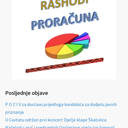
Posljednje objave
P O Z I V za dostavu prijedloga kandidata za dodjelu javnih
priznanja
U Cavtatu održan prvi koncert Dječje klape Škatulica
Načelnik Lasić i predsjednik Općinskog vijeća Ivo Simović