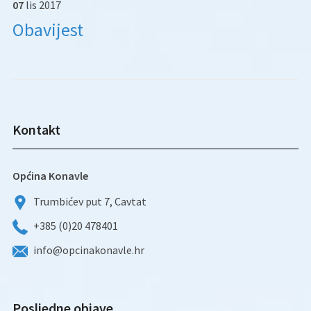
07
lis
2017
Obavijest
Kontakt
Općina Konavle
Trumbićev put 7, Cavtat
+385 (0)20 478401
info@opcinakonavle.hr
Posljedne objave