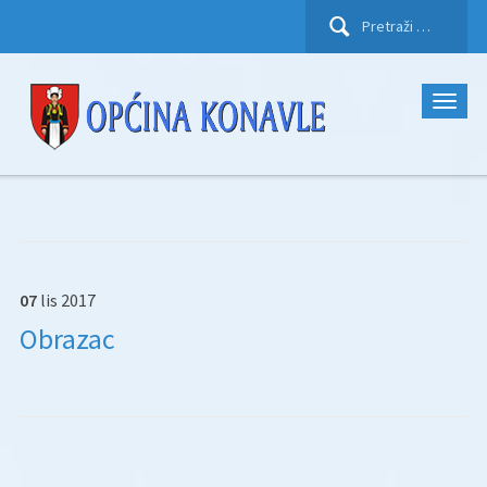
Pretraži:
07
lis
2017
Obrazac