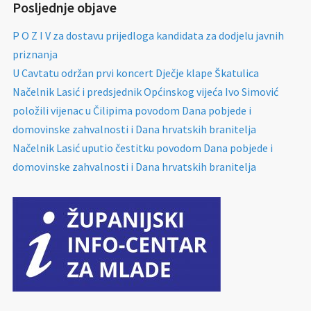
Posljednje objave
P O Z I V za dostavu prijedloga kandidata za dodjelu javnih
priznanja
U Cavtatu održan prvi koncert Dječje klape Škatulica
Načelnik Lasić i predsjednik Općinskog vijeća Ivo Simović
položili vijenac u Čilipima povodom Dana pobjede i
domovinske zahvalnosti i Dana hrvatskih branitelja
Načelnik Lasić uputio čestitku povodom Dana pobjede i
domovinske zahvalnosti i Dana hrvatskih branitelja