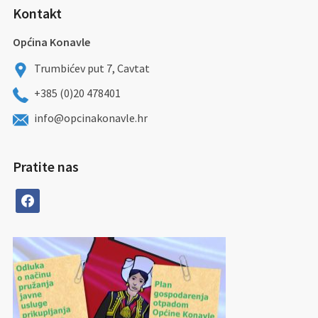
Kontakt
Općina Konavle
Trumbićev put 7, Cavtat
+385 (0)20 478401
info@opcinakonavle.hr
Pratite nas
facebook