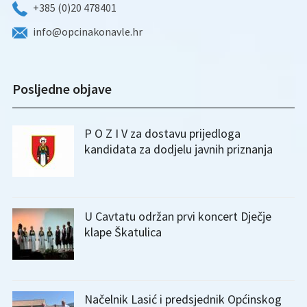
+385 (0)20 478401
info@opcinakonavle.hr
Posljedne objave
P O Z I V za dostavu prijedloga
kandidata za dodjelu javnih priznanja
U Cavtatu održan prvi koncert Dječje
klape Škatulica
Načelnik Lasić i predsjednik Općinskog